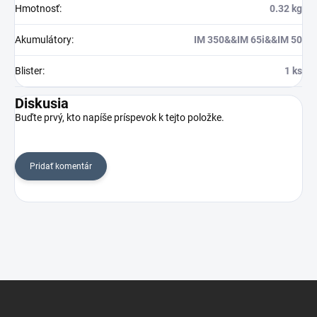
Hmotnosť
:
0.32 kg
Akumulátory
:
IM 350&&IM 65i&&IM 50
Blister
:
1 ks
Diskusia
Buďte prvý, kto napíše príspevok k tejto položke.
Pridať komentár
Z
á