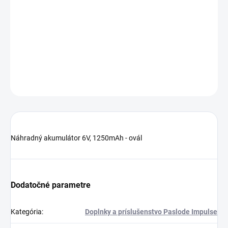
−
+
Pridať do košíka
Originálny náhradný akumulátor NiMH 6V - ovál
DETAILNÉ INFORMÁCIE
OPÝTAŤ SA
STRÁŽIŤ
Náhradný akumulátor 6V, 1250mAh - ovál
Dodatočné parametre
Kategória
:
Doplnky a príslušenstvo Paslode Impulse