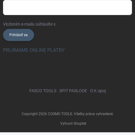
Vložením e-mailu súhlasíte s
podmienkami ochrany osobných údajov
Prihlásiť sa
PRIJÍMAME ONLINE PLATBY
FASCO TOOLS
SPIT PASLODE
O.K.spoj
Copyright 2026
COSMO TOOLS
. Všetky práva vyhradené.
Vytvoril Shoptet