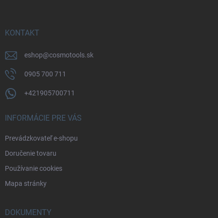
p
ä
t
i
KONTAKT
e
eshop
@
cosmotools.sk
0905 700 711
+421905700711
INFORMÁCIE PRE VÁS
Prevádzkovateľ e-shopu
Doručenie tovaru
Používanie cookies
Mapa stránky
DOKUMENTY