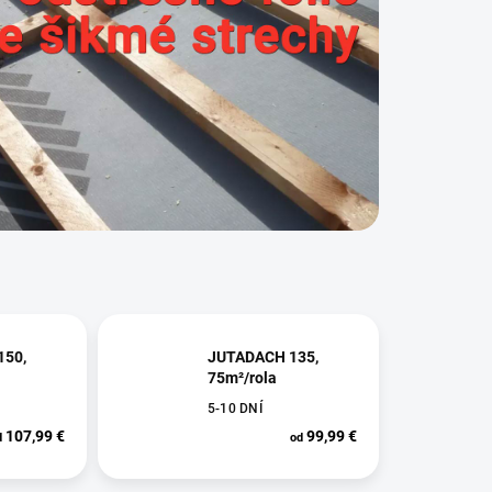
150,
JUTADACH 135,
75m²/rola
5-10 DNÍ
107,99 €
99,99 €
d
od