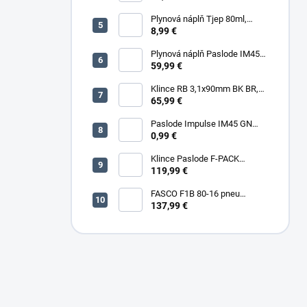
Plynová náplň Tjep 80ml,
červená
8,99 €
Plynová náplň Paslode IM45
30ml, 2ks/box
59,99 €
Klince RB 3,1x90mm BK BR,
3000ks/box
65,99 €
Paslode Impulse IM45 GN
Lithium
0,99 €
Klince Paslode F-PACK
2,8x63mm Konvex BR,
119,99 €
3750ks/box + plyn
FASCO F1B 80-16 pneu
sponkovačka
137,99 €