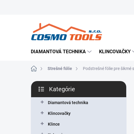
Prejsť
Prevádzkovateľ e-shopu
Doručenie tovaru
Použ
na
obsah
DIAMANTOVÁ TECHNIKA
KLINCOVAČKY
Domov
Strešné fólie
Podstrešné fólie pre šikmé 
B
Kategórie
o
Preskočiť
č
kategórie
n
Diamantová technika
ý
Klincovačky
p
a
Klince
n