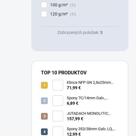
100 g/m²
1
120 g/m²
1
Zobrazených položiek:
5
TOP 10 PRODUKTOV
Klince NFP GN 2,8x25mm
RING HDG, 1000ks/box + plyn
71,99 €
Spony 7C/14mm Galv.,
10000ks/box
6,89 €
JUTADACH MONOLITIC
PROFI 160 + 2AP, 75m²/rola
157,99 €
Spony 353/38mm Galv. LQ,
5000 (11600) ks/box
12,99 €