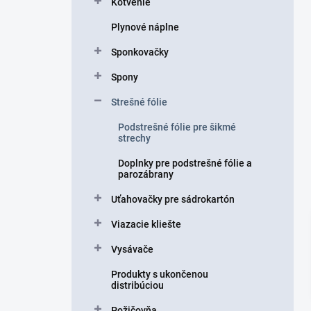
Kotvenie
e
l
Plynové náplne
Sponkovačky
Spony
Strešné fólie
Podstrešné fólie pre šikmé
strechy
Doplnky pre podstrešné fólie a
parozábrany
Uťahovačky pre sádrokartón
Viazacie kliešte
Vysávače
Produkty s ukončenou
distribúciou
Požičovňa