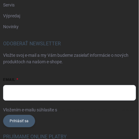
Servis
Výpredaj
Novinky
ODOBERAŤ NEWSLETTER
Vložte svoj e-mail a my Vám budeme zasielať informácie o nových
produktoch na našom e-shope.
EMAIL
Vložením e-mailu súhlasíte s
podmienkami ochrany osobných údajov
Prihlásiť sa
PRIJÍMAME ONLINE PLATBY