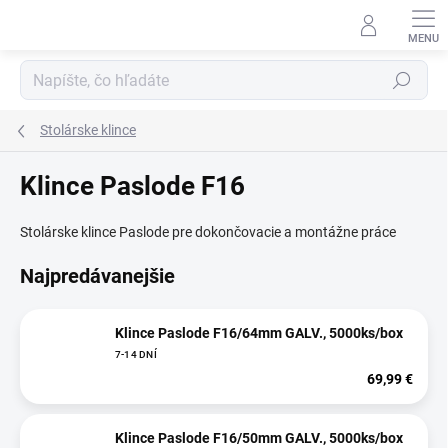
Prejsť
na
obsah
Hľadať
Stolárske klince
Klince Paslode F16
Stolárske klince Paslode pre dokončovacie a montážne práce
Najpredávanejšie
Klince Paslode F16/64mm GALV., 5000ks/box
7-14 DNÍ
69,99 €
Klince Paslode F16/50mm GALV., 5000ks/box