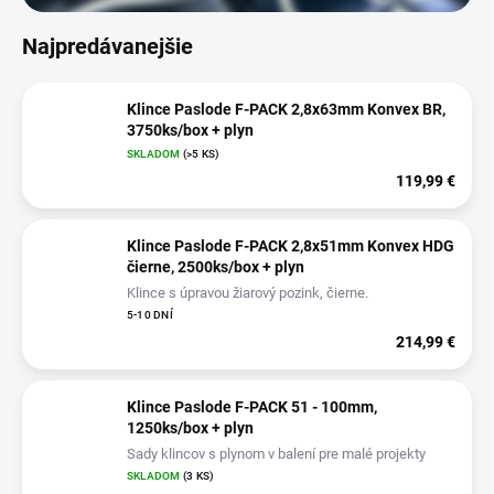
Najpredávanejšie
Klince Paslode F-PACK 2,8x63mm Konvex BR,
3750ks/box + plyn
SKLADOM
(>5 KS)
119,99 €
Klince Paslode F-PACK 2,8x51mm Konvex HDG
čierne, 2500ks/box + plyn
Klince s úpravou žiarový pozink, čierne.
5-10 DNÍ
214,99 €
Klince Paslode F-PACK 51 - 100mm,
1250ks/box + plyn
Sady klincov s plynom v balení pre malé projekty
SKLADOM
(3 KS)