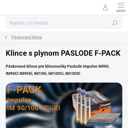
Prejsť
na
obsah
Hľadať
Páskované klince
Klince s plynom PASLODE F-PACK
Páskované klince pre klincovačky Paslode Impulse IM90i,
IM90Ci IM90Xi, IM100i, IM100Ci, IM100Xi