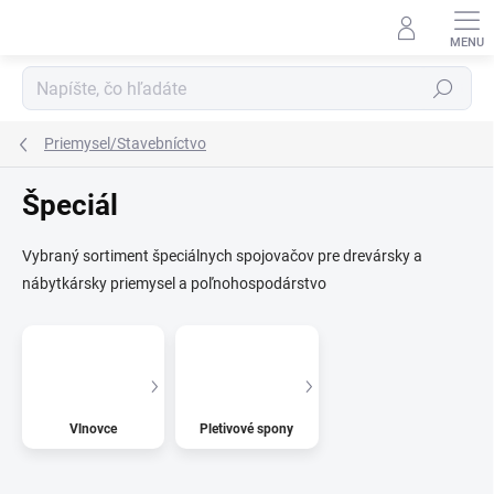
Prejsť
na
obsah
Hľadať
Priemysel/Stavebníctvo
Špeciál
Vybraný sortiment špeciálnych spojovačov pre drevársky a
nábytkársky priemysel a poľnohospodárstvo
Vlnovce
Pletivové spony