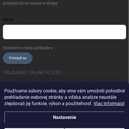
produktoch na našom e-shope.
EMAIL
Vložením e-mailu súhlasíte s
podmienkami ochrany osobných údajov
Prihlásiť sa
PRIJÍMAME ONLINE PLATBY
Používame súbory cookie, aby sme vám umožnili pohodlné
prehliadanie webovej stránky a vďaka analýze neustále
zlepšovali jej funkcie, výkon a použiteľnosť.
Viac informácií
FASCO TOOLS
SPIT PASLODE
O.K.spoj
Nastavenie