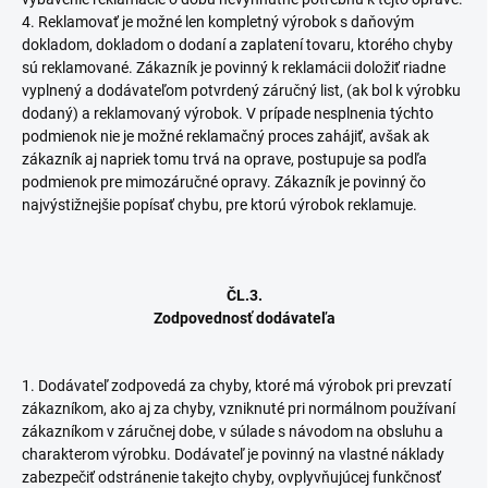
4. Reklamovať je možné len kompletný výrobok s daňovým
dokladom, dokladom o dodaní a zaplatení tovaru, ktorého chyby
sú reklamované. Zákazník je povinný k reklamácii doložiť riadne
vyplnený a dodávateľom potvrdený záručný list, (ak bol k výrobku
dodaný) a reklamovaný výrobok. V prípade nesplnenia týchto
podmienok nie je možné reklamačný proces zahájiť, avšak ak
zákazník aj napriek tomu trvá na oprave, postupuje sa podľa
podmienok pre mimozáručné opravy. Zákazník je povinný čo
najvýstižnejšie popísať chybu, pre ktorú výrobok reklamuje.
ČL.3.
Zodpovednosť dodávateľa
1. Dodávateľ zodpovedá za chyby, ktoré má výrobok pri prevzatí
zákazníkom, ako aj za chyby, vzniknuté pri normálnom používaní
zákazníkom v záručnej dobe, v súlade s návodom na obsluhu a
charakterom výrobku. Dodávateľ je povinný na vlastné náklady
zabezpečiť odstránenie takejto chyby, ovplyvňujúcej funkčnosť