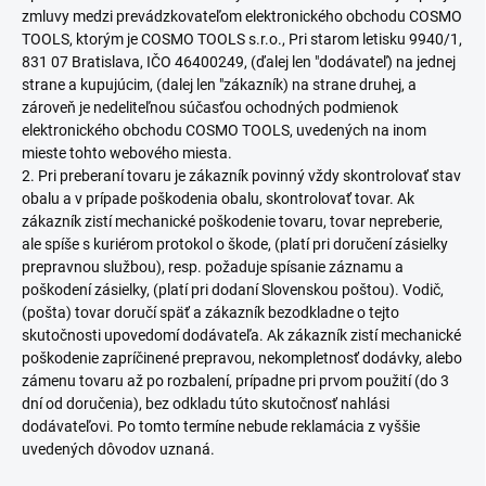
zmluvy medzi prevádzkovateľom elektronického obchodu COSMO
TOOLS, ktorým je COSMO TOOLS s.r.o., Pri starom letisku 9940/1,
831 07 Bratislava, IČO 46400249, (ďalej len "dodávateľ) na jednej
strane a kupujúcim, (dalej len "zákazník) na strane druhej, a
zároveň je nedeliteľnou súčasťou ochodných podmienok
elektronického obchodu COSMO TOOLS, uvedených na inom
mieste tohto webového miesta.
2. Pri preberaní tovaru je zákazník povinný vždy skontrolovať stav
obalu a v prípade poškodenia obalu, skontrolovať tovar. Ak
zákazník zistí mechanické poškodenie tovaru, tovar nepreberie,
ale spíše s kuriérom protokol o škode, (platí pri doručení zásielky
prepravnou službou), resp. požaduje spísanie záznamu a
poškodení zásielky, (platí pri dodaní Slovenskou poštou). Vodič,
(pošta) tovar doručí späť a zákazník bezodkladne o tejto
skutočnosti upovedomí dodávateľa. Ak zákazník zistí mechanické
poškodenie zapríčinené prepravou, nekompletnosť dodávky, alebo
zámenu tovaru až po rozbalení, prípadne pri prvom použití (do 3
dní od doručenia), bez odkladu túto skutočnosť nahlási
dodávateľovi. Po tomto termíne nebude reklamácia z vyššie
uvedených dôvodov uznaná.