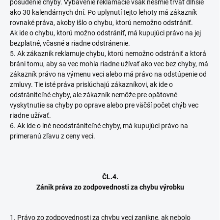
posúdenie chyby. Vybavenie reklamácie však nesmie trvať dlhšie
ako 30 kalendárnych dní. Po uplynutí tejto lehoty má zákazník
rovnaké práva, akoby išlo o chybu, ktorú nemožno odstrániť.
Ak ide o chybu, ktorú možno odstrániť, má kupujúci právo na jej
bezplatné, včasné a riadne odstránenie.
5. Ak zákazník reklamuje chybu, ktorú nemožno odstrániť a ktorá
bráni tomu, aby sa vec mohla riadne užívať ako vec bez chyby, má
zákazník právo na výmenu veci alebo má právo na odstúpenie od
zmluvy. Tie isté práva prislúchajú zákazníkovi, ak ide o
odstrániteľné chyby, ale zákazník nemôže pre opätovné
vyskytnutie sa chyby po oprave alebo pre väčší počet chýb vec
riadne užívať.
6. Ak ide o iné neodstrániteľné chyby, má kupujúci právo na
primeranú zľavu z ceny veci.
ČL.4.
Zánik práva zo zodpovednosti za chybu výrobku
1. Právo zo zodpovednosti za chybu veci zanikne, ak nebolo