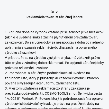
ČL.2.
Reklamácia tovaru v záručnej lehote
1. Záručná doba na výrobok vrátane príslušenstva je 24 mesiacov
(ak nie je uvedená inak) a začína plynúť dňom prevzatia tovaru
zákazníkom. Do záručnej doby sa nezapočítava doba od riadneho
uplatnenia a uznania reklamácie do dňa zaslania opraveného
výrobku zákazníkovi.
V prípade, že sa na výrobku vyskytne chyba, má zákazník právo
túto chybu v záručnej dobe reklamovať. Po uplynutí záručnej doby
právo na reklamáciu zanikne.
2. Podrobnosti o záručných podmienkach sú uvedené na
záručnom liste, ktorý je priložený ku každému výrobku, ktorého
povaha si vyžaduje tlačenú formu záručného listu.
3. Miestom uplatnenia reklamácie zo strany zákazníka je
prevádzka dodávateľa, t.j. COSMO TOOLS s.r.o., Šenkvická cesta
1A, 902 01 Pezinok. Pri tovare, ktorý je potrebné zaslať na opravu
výrobcovi si dodávateľ vyhradzuje právo na predĺženie doby na
vybavenie reklamácie o dobu nevyhnutne potrebnú k tejto oprave.