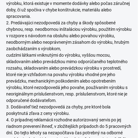
výrobku, ktorá existuje v momente dodávky alebo počas záručnej
doby, či už spočíva v chybe konštrukcie, materiálu alebo
spracovania.
2. Predávajúci nezodpovedá za chyby a škody spôsobené
chybnou, resp. neodbornou inštaláciou výrobku, použitím výrobku
v rozpore s návodom na obsluhu alebo povahou výrobku,
neodborným alebo neoprávneným zásahom do výrobku, hrubým
zaobchádzaním s výrobkom,
cudzími látkami vniknutými do výrobku, vyššou mocou,
skladovaním alebo prevádzkou mimo odporúčaného teplotného
rozsahu, skladovaním alebo prevádzkou výrobku v prostredí,
ktoré nie je vzhľadom na povahu výrobku vhodné pre jeho
prevádzku, mechanickým poškodením alebo opotrebením
výrobku, ktoré nezodpovedá jeho povahe, používaním výrobku s
neoriginálnym príslušenstvom, resp. príslušenstvom, ktoré nie je
odporučené dodávateľom.
3. Dodávateľ tiež nezodpovedá za chyby, pre ktoré bola
poskytnutá zľava z ceny výrobku.
4. O prípadnej reklamácii rozhodne autorizovaný servis po jej
riadnom preverení ihneď, v zložitejších prípadoch do 5 pracovných
dní. Do tejto lehoty sa nezapočítava čas potrebný na odborné