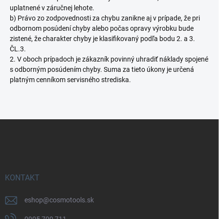
uplatnené v záručnej lehote.
b) Právo zo zodpovednosti za chybu zanikne aj v prípade, že pri
odbornom posúdení chyby alebo počas opravy výrobku bude
zistené, že charakter chyby je klasifikovaný podľa bodu 2. a 3.
ČL.3.
2. V oboch prípadoch je zákazník povinný uhradiť náklady spojené
s odborným posúdením chyby. Suma za tieto úkony je určená
platným cenníkom servisného strediska.
Z
á
p
ä
t
i
KONTAKT
e
eshop
@
cosmotools.sk