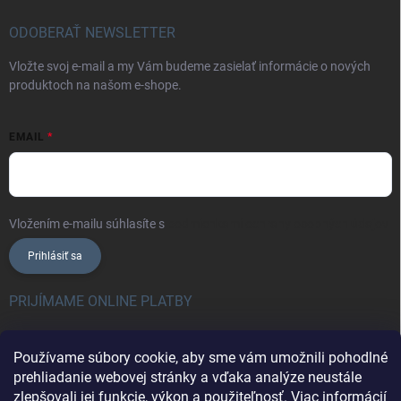
ODOBERAŤ NEWSLETTER
Vložte svoj e-mail a my Vám budeme zasielať informácie o nových
produktoch na našom e-shope.
EMAIL
Vložením e-mailu súhlasíte s
podmienkami ochrany osobných údajov
Prihlásiť sa
PRIJÍMAME ONLINE PLATBY
Používame súbory cookie, aby sme vám umožnili pohodlné
prehliadanie webovej stránky a vďaka analýze neustále
zlepšovali jej funkcie, výkon a použiteľnosť.
Viac informácií