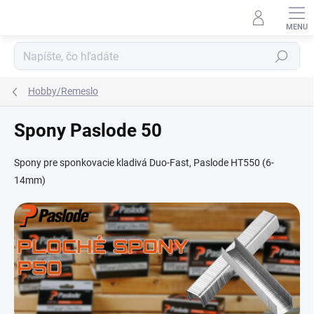
Prejsť
na
obsah
Hľadať
Hobby/Remeslo
Spony Paslode 50
Spony pre sponkovacie kladivá Duo-Fast, Paslode HT550 (6-
14mm)