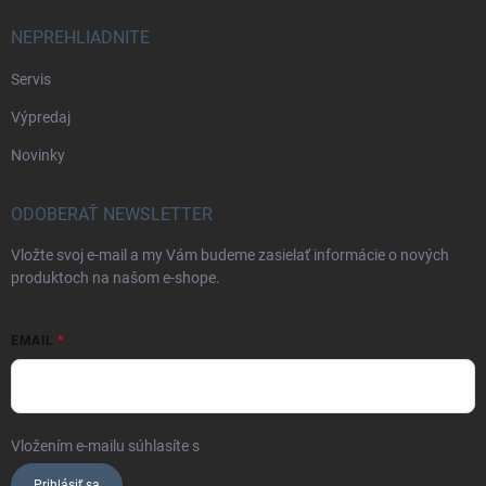
NEPREHLIADNITE
Servis
Výpredaj
Novinky
ODOBERAŤ NEWSLETTER
Vložte svoj e-mail a my Vám budeme zasielať informácie o nových
produktoch na našom e-shope.
EMAIL
Vložením e-mailu súhlasíte s
podmienkami ochrany osobných údajov
Prihlásiť sa