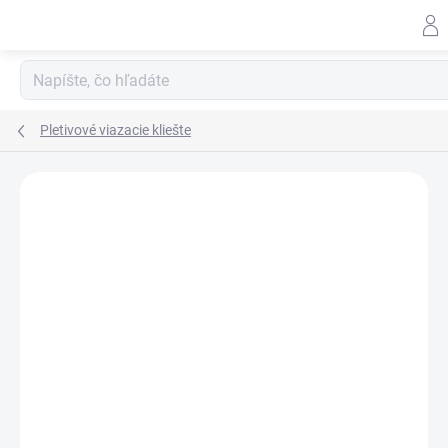
Prejsť
na
obsah
Pletivové viazacie kliešte
ZNAČKA:
EDMA