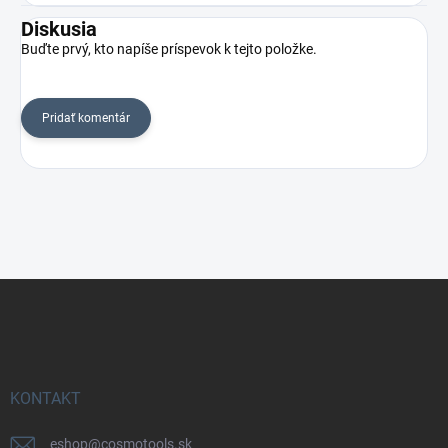
Diskusia
Buďte prvý, kto napíše príspevok k tejto položke.
Pridať komentár
Z
á
p
ä
t
i
KONTAKT
e
eshop
@
cosmotools.sk