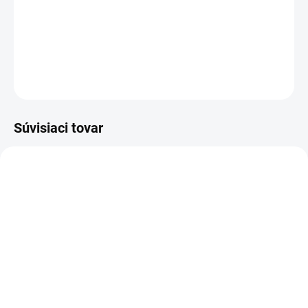
Viazacie kliešte pre upevňovanie pletiva a pletivových sietí.
DETAILNÉ INFORMÁCIE
OPÝTAŤ SA
STRÁŽIŤ
Súvisiaci tovar
SKLADOM
SKLADOM
(4 KS)
(>5 KS)