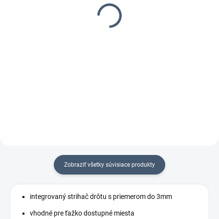
Spony DELTA HR22 Galv.,
Spony DELTA HR16 Galv.,
1000ks/box sypané
2000ks/box
7,79 €
4,99 €
6,33 € bez DPH
4,06 € bez DPH
Do košíka
Do košíka
Pletivové viazacie spony
Pletivové viazacie spony
Zobraziť všetky súvisiace produkty
integrovaný strihač drôtu s priemerom do 3mm
vhodné pre ťažko dostupné miesta