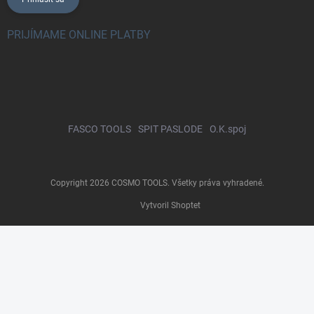
PRIJÍMAME ONLINE PLATBY
FASCO TOOLS
SPIT PASLODE
O.K.spoj
Copyright 2026
COSMO TOOLS
. Všetky práva vyhradené.
Vytvoril Shoptet