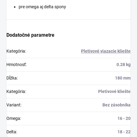
pre omega aj delta spony
Dodatočné parametre
Kategória
:
Pletivové viazacie kliešte
Hmotnosť
:
0.28 kg
Dĺžka
:
180 mm
Kategória
:
Pletivové kliešte
Variant
:
Bez zásobníka
Omega
:
16 - 20
Delta
:
18 - 22