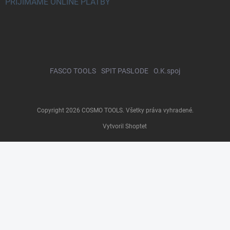
PRIJÍMAME ONLINE PLATBY
FASCO TOOLS
SPIT PASLODE
O.K.spoj
Copyright 2026
COSMO TOOLS
. Všetky práva vyhradené.
Vytvoril Shoptet