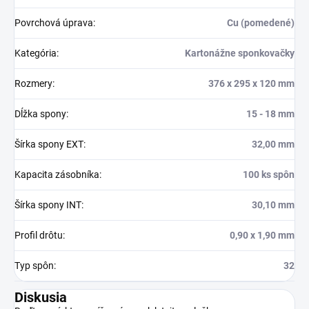
Povrchová úprava
:
Cu (pomedené)
Kategória
:
Kartonážne sponkovačky
Rozmery
:
376 x 295 x 120 mm
Dĺžka spony
:
15 - 18 mm
Šírka spony EXT
:
32,00 mm
Kapacita zásobníka
:
100 ks spôn
Šírka spony INT
:
30,10 mm
Profil drôtu
:
0,90 x 1,90 mm
Typ spôn
:
32
Diskusia