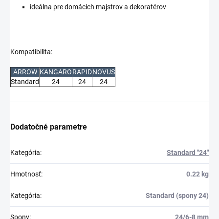
ideálna pre domácich majstrov a dekoratérov
Kompatibilita:
ARROW
KANGARO
RAPID
NOVUS
Standard
24
24
24
Dodatočné parametre
Kategória
:
Standard "24"
Hmotnosť
:
0.22 kg
Kategória
:
Standard (spony 24)
Spony
:
24/6-8 mm