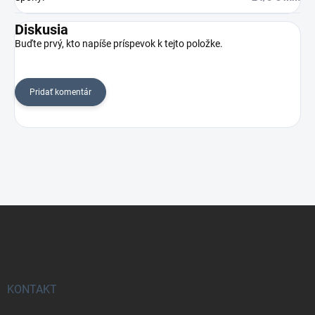
Diskusia
Buďte prvý, kto napíše príspevok k tejto položke.
Pridať komentár
Z
á
p
ä
t
i
KONTAKT
e