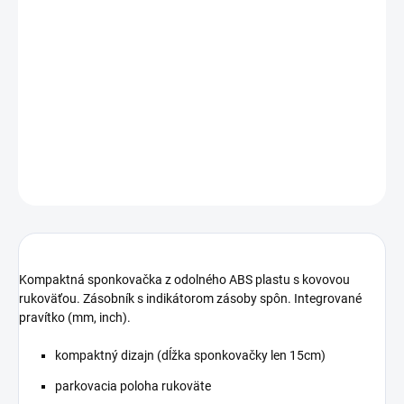
−
+
Pridať do košíka
Kompaktná sponkovačka z odolného ABS plastu s kovovou
rukoväťou
DETAILNÉ INFORMÁCIE
OPÝTAŤ SA
STRÁŽIŤ
Kompaktná sponkovačka z odolného ABS plastu s kovovou
rukoväťou. Zásobník s indikátorom zásoby spôn. Integrované
pravítko (mm, inch).
kompaktný dizajn (dĺžka sponkovačky len 15cm)
parkovacia poloha rukoväte