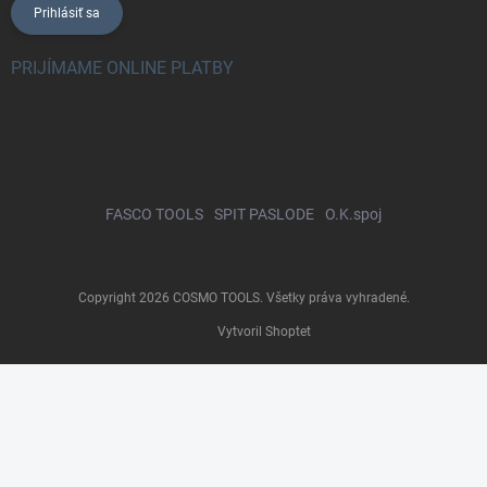
Prihlásiť sa
PRIJÍMAME ONLINE PLATBY
FASCO TOOLS
SPIT PASLODE
O.K.spoj
Copyright 2026
COSMO TOOLS
. Všetky práva vyhradené.
Vytvoril Shoptet