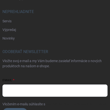
NEPREHLIADNITE
Servis
Výpredaj
Novinky
ODOBERAŤ NEWSLETTER
Vložte svoj e-mail a my Vám budeme zasielať informácie o nových
produktoch na našom e-shope.
EMAIL
Vložením e-mailu súhlasíte s
podmienkami ochrany osobných údajov