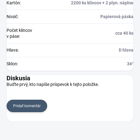
Kartón
:
2200 ks klincov + 2 plyn. náplne
Nosič
:
Papierová páska
Počet klincov
cca 40 ks
v páse
:
Hlava
:
D hlava
Sklon
:
34°
Diskusia
Buďte prvý, kto napíše príspevok k tejto položke.
Pridať komentár