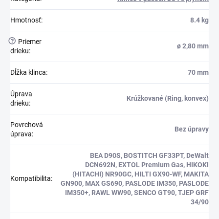
Hmotnosť
:
8.4 kg
?
Priemer
ø 2,80 mm
drieku
:
Dĺžka klinca
:
70 mm
Úprava
Krúžkované (Ring, konvex)
drieku
:
Povrchová
Bez úpravy
úprava
:
BEA D90S, BOSTITCH GF33PT, DeWalt
DCN692N, EXTOL Premium Gas, HIKOKI
(HITACHI) NR90GC, HILTI GX90-WF, MAKITA
Kompatibilita
:
GN900, MAX GS690, PASLODE IM350, PASLODE
IM350+, RAWL WW90, SENCO GT90, TJEP GRF
34/90