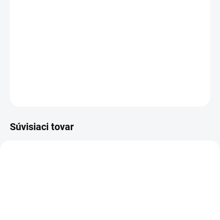
−
+
Pridať do košíka
Stavebné klince D34 s plynom
DETAILNÉ INFORMÁCIE
OPÝTAŤ SA
STRÁŽIŤ
Súvisiaci tovar
NA PRENÁJOM