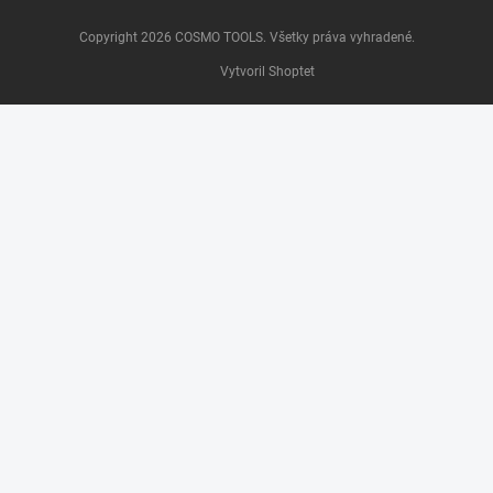
Copyright 2026
COSMO TOOLS
. Všetky práva vyhradené.
Vytvoril Shoptet