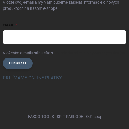
Vložte svoj e-mail a my Vám budeme zasielať informácie o nových
produktoch na našom e-shope.
EMAIL
Vložením e-mailu súhlasíte s
podmienkami ochrany osobných údajov
Prihlásiť sa
PRIJÍMAME ONLINE PLATBY
FASCO TOOLS
SPIT PASLODE
O.K.spoj