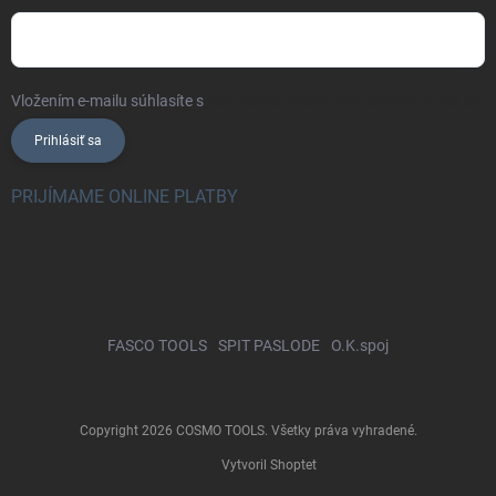
Vložením e-mailu súhlasíte s
podmienkami ochrany osobných údajov
Prihlásiť sa
PRIJÍMAME ONLINE PLATBY
FASCO TOOLS
SPIT PASLODE
O.K.spoj
Copyright 2026
COSMO TOOLS
. Všetky práva vyhradené.
Vytvoril Shoptet