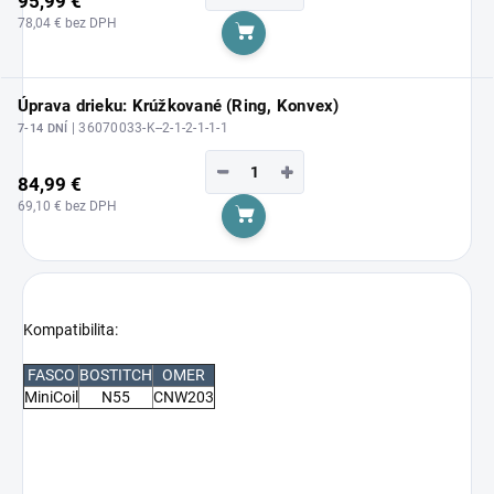
95,99 €
78,04 € bez DPH
Do košíka
Úprava drieku: Krúžkované (Ring, Konvex)
| 36070033-K--2-1-2-1-1-1
7-14 DNÍ
−
+
84,99 €
69,10 € bez DPH
Do košíka
Kompatibilita:
FASCO
BOSTITCH
OMER
MiniCoil
N55
CNW203