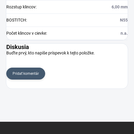
Rozstup klincov
:
6,00 mm
BOSTITCH
:
N55
Počet klincov v cievke
:
n.a.
Diskusia
Buďte prvý, kto napíše príspevok k tejto položke.
Pridať komentár
Z
á