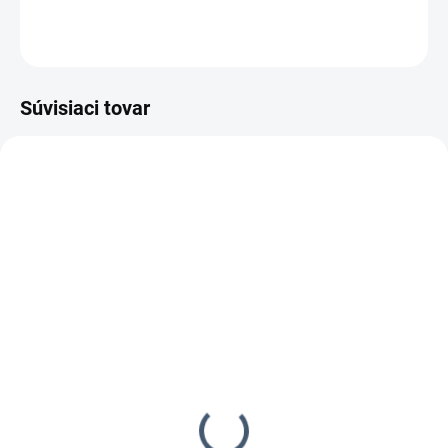
OPÝTAŤ SA
STRÁŽIŤ
Súvisiaci tovar
14-21 DNÍ
14-21 DNÍ
FASCO F33 CN15W-PS50
FASCO F48AC CN15W-
SCR pneu klincovačka
57A pneu klincovačka
359,99 €
359,99 €