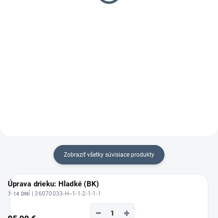
292,67 € bez DPH
292,67 € bez DPH
Do košíka
Do košíka
Pneumatická klincovačka pre
Robustná paletárska klincovačka
stolársky a nábytkársky
s kapacitou do 57mm
priemysel
Zobraziť všetky súvisiace produkty
Úprava drieku: Hladké (BK)
| 36070033-H--1-1-2-1-1-1
7-14 DNÍ
−
+