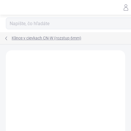
Prejsť
na
obsah
Klince v cievkach CN-W (rozstup 6mm)
ZNAČKA:
BOSTITCH