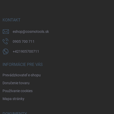
p
ä
t
i
KONTAKT
e
eshop
@
cosmotools.sk
0905 700 711
+421905700711
INFORMÁCIE PRE VÁS
Prevádzkovateľ e-shopu
Doručenie tovaru
Používanie cookies
Mapa stránky
DOKUMENTY