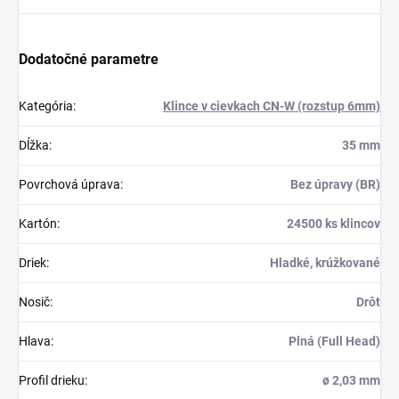
Dodatočné parametre
Kategória
:
Klince v cievkach CN-W (rozstup 6mm)
Dĺžka
:
35 mm
Povrchová úprava
:
Bez úpravy (BR)
Kartón
:
24500 ks klincov
Driek
:
Hladké, krúžkované
Nosič
:
Drôt
Hlava
:
Plná (Full Head)
Profil drieku
:
ø 2,03 mm