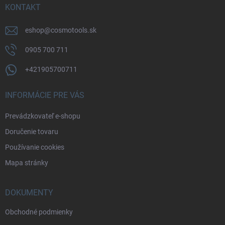
i
KONTAKT
e
eshop
@
cosmotools.sk
0905 700 711
+421905700711
INFORMÁCIE PRE VÁS
Prevádzkovateľ e-shopu
Doručenie tovaru
Používanie cookies
Mapa stránky
DOKUMENTY
Obchodné podmienky