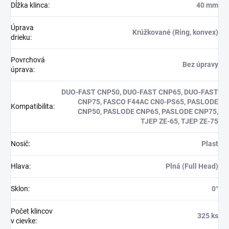
Dĺžka klinca
:
40 mm
Úprava
Krúžkované (Ring, konvex)
drieku
:
Povrchová
Bez úpravy
úprava
:
DUO-FAST CNP50, DUO-FAST CNP65, DUO-FAST
CNP75, FASCO F44AC CN0-PS65, PASLODE
Kompatibilita
:
CNP50, PASLODE CNP65, PASLODE CNP75,
TJEP ZE-65, TJEP ZE-75
Nosič
:
Plast
Hlava
:
Plná (Full Head)
Sklon
:
0°
Počet klincov
325 ks
v cievke
: