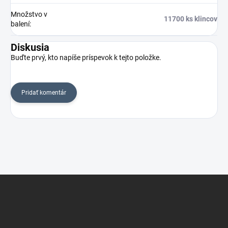
Množstvo v
11700 ks klincov
balení
:
Diskusia
Buďte prvý, kto napíše príspevok k tejto položke.
Pridať komentár
Z
á
p
ä
t