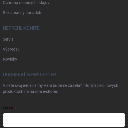
Ochrana osobných údajov
Reklamačný poriadok
NEPREHLIADNITE
Servis
Výpredaj
Novinky
ODOBERAŤ NEWSLETTER
Vložte svoj e-mail a my Vám budeme zasielať informácie o nových
produktoch na našom e-shope.
EMAIL