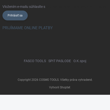
Vložením e-mailu súhlasíte s
podmienkami ochrany osobných údajov
Prihlásiť sa
PRIJÍMAME ONLINE PLATBY
FASCO TOOLS
SPIT PASLODE
O.K.spoj
Copyright 2026
COSMO TOOLS
. Všetky práva vyhradené.
Vytvoril Shoptet