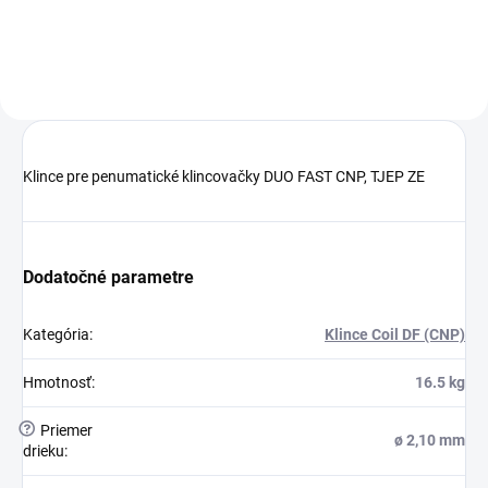
Klince pre penumatické klincovačky DUO FAST CNP, TJEP ZE
Dodatočné parametre
Kategória
:
Klince Coil DF (CNP)
Hmotnosť
:
16.5 kg
?
Priemer
ø 2,10 mm
drieku
: