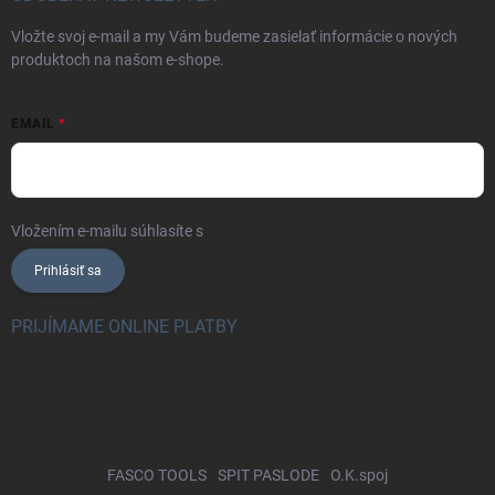
Vložte svoj e-mail a my Vám budeme zasielať informácie o nových
produktoch na našom e-shope.
EMAIL
Vložením e-mailu súhlasíte s
podmienkami ochrany osobných údajov
Prihlásiť sa
PRIJÍMAME ONLINE PLATBY
FASCO TOOLS
SPIT PASLODE
O.K.spoj