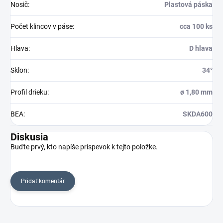
Nosič
:
Plastová páska
Počet klincov v páse
:
cca 100 ks
Hlava
:
D hlava
Sklon
:
34°
Profil drieku
:
ø 1,80 mm
BEA
:
SKDA600
Diskusia
Buďte prvý, kto napíše príspevok k tejto položke.
Pridať komentár