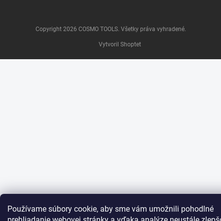
Copyright 2026
COSMO TOOLS
. Všetky práva vyhradené.
Vytvoril Shoptet
Používame súbory cookie, aby sme vám umožnili pohodlné
prehliadanie webovej stránky a vďaka analýze neustále zlepš