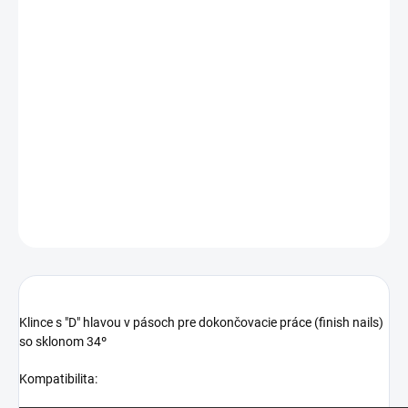
MOŽNOSTI
DORUČENIA
−
+
Pridať do košíka
Klince s "D" hlavou v pásoch pre dokončovacie práce (finish nails)
so sklonom 34º
DETAILNÉ INFORMÁCIE
OPÝTAŤ SA
STRÁŽIŤ
Klince s "D" hlavou v pásoch pre dokončovacie práce (finish nails)
so sklonom 34º
Kompatibilita: