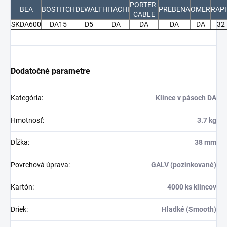
PORTER-
BEA
BOSTITCH
DEWALT
HITACHI
PREBENA
OMER
RAPI
CABLE
SKDA600
DA15
D5
DA
DA
DA
DA
32
Dodatočné parametre
Kategória
:
Klince v pásoch DA
Hmotnosť
:
3.7 kg
Dĺžka
:
38 mm
Povrchová úprava
:
GALV (pozinkované)
Kartón
:
4000 ks klincov
Driek
:
Hladké (Smooth)