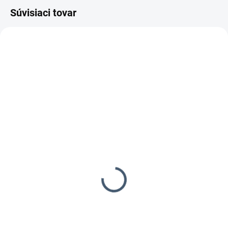
Súvisiaci tovar
VÝHODNÝ NÁKUP
VÝHODNÝ NÁKUP
5-10 DNÍ
5-10 DNÍ
Paslode Impulse IM90Xi
Paslode Impulse COMBI
Lithium
Xi Lithium
Teraz aj ŠROTOVNÉ, alebo
0,99 €
od
ďalší akumulátor ZADARMO
0,99 €
od 0,80 € bez DPH
od
od 0,80 € bez DPH
Detail
Detail