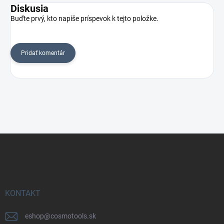
Diskusia
Buďte prvý, kto napíše príspevok k tejto položke.
Pridať komentár
Z
á
p
ä
t
i
KONTAKT
e
eshop
@
cosmotools.sk