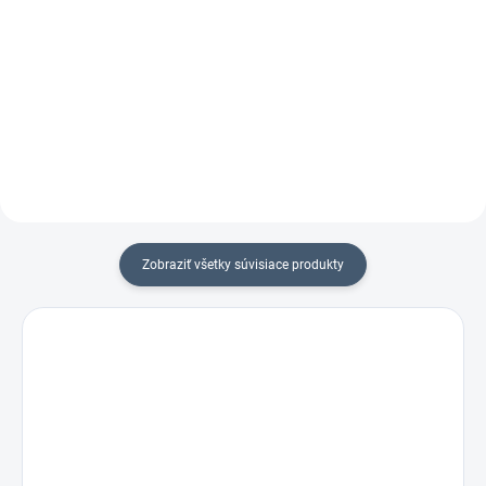
Prvá plynová klincovačka 2v1 pre
pre stavebné a kotevné
Plynová klincovačka pre
klince.Montáž krovov a inštalácia
strechárov a pokrývačov (51-
stavebných konektorov jedným
90mm)
prístrojom.
Zobraziť všetky súvisiace produkty