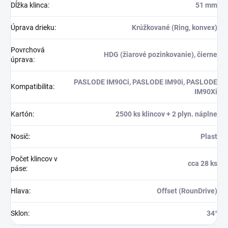
Dĺžka klinca
:
51 mm
Úprava drieku
:
Krúžkované (Ring, konvex)
Povrchová
HDG (žiarové pozinkovanie), čierne
úprava
:
PASLODE IM90Ci, PASLODE IM90i, PASLODE
Kompatibilita
:
IM90Xi
Kartón
:
2500 ks klincov + 2 plyn. náplne
Nosič
:
Plast
Počet klincov v
cca 28 ks
páse
:
Hlava
:
Offset (RounDrive)
Sklon
:
34°