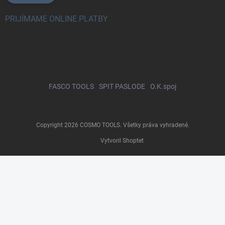
PRIJÍMAME ONLINE PLATBY
FASCO TOOLS
SPIT PASLODE
O.K.spoj
Copyright 2026
COSMO TOOLS
. Všetky práva vyhradené.
Vytvoril Shoptet