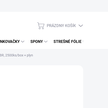
PRÁZDNY KOŠÍK
NÁKUPNÝ
KOŠÍK
NKOVAČKY
SPONY
STREŠNÉ FÓLIE
UŤAHOV
BR, 2500ks/box + plyn
9,99 €
55 € bez DPH
otková
 / 1000 ks
:
0 DNÍ
NOSTI