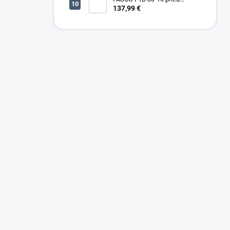
sponkovačka
137,99 €