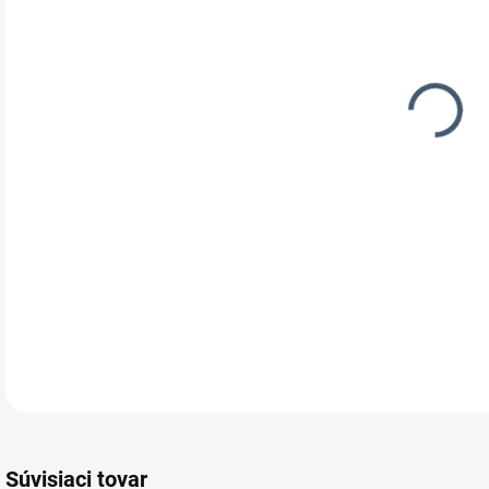
DOR
DETA
Súvisiaci tovar