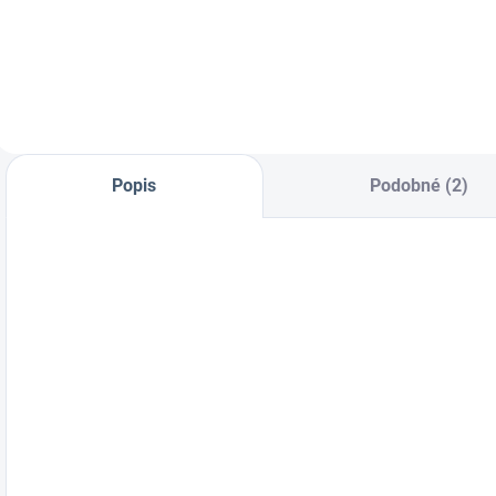
klincovačka pre
klincovačka pre
k
strechárov a
strechárov a
p
pokrývačov (63-
pokrývačov (51-
k
100mm)
90mm)
k
k
s
k
p
Popis
Podobné (2)