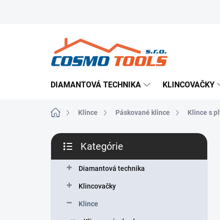
Prejsť
Prevádzkovateľ e-shopu
Doručenie tovaru
Použ
na
obsah
DIAMANTOVÁ TECHNIKA
KLINCOVAČKY
Domov
Klince
Páskované klince
Klince s 
B
Kategórie
o
Preskočiť
č
kategórie
n
Diamantová technika
ý
Klincovačky
p
a
Klince
n