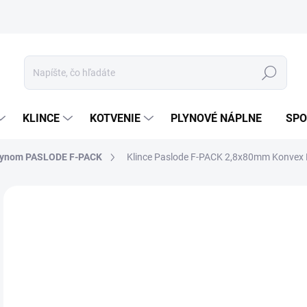
ívanie cookies
Mapa stránky
Hľadať
KLINCE
KOTVENIE
PLYNOVÉ NÁPLNE
SPO
plynom PASLODE F-PACK
Klince Paslode F-PACK 2,8x80mm Konvex 
ZNAČKA:
PASLODE
11
97,
Jedn
48 €
cena
5-1
MOŽ