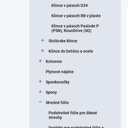
Klince v pásoch D34
Klince v pásoch RB v plaste
Klince v pásoch Paslode P
(PSN), RounDrive (SQ)
Stolárske klince
Klince do betónu a ocele
Kotvenie
Plynové náplne
Sponkovačky
Spony
Strešné fólie
Podstrešné fólie pre šikmé
strechy
Doplnky pre podstrešné fólie a