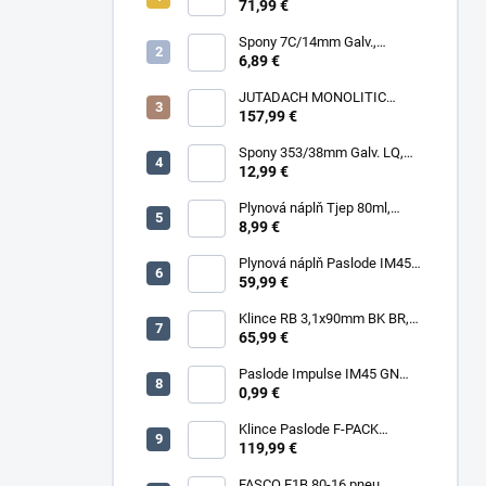
RING HDG, 1000ks/box + plyn
71,99 €
Spony 7C/14mm Galv.,
10000ks/box
6,89 €
JUTADACH MONOLITIC
PROFI 160 + 2AP, 75m²/rola
157,99 €
Spony 353/38mm Galv. LQ,
5000 (11600) ks/box
12,99 €
Plynová náplň Tjep 80ml,
červená
8,99 €
Plynová náplň Paslode IM45
30ml, 2ks/box
59,99 €
Klince RB 3,1x90mm BK BR,
3000ks/box
65,99 €
Paslode Impulse IM45 GN
Lithium
0,99 €
Klince Paslode F-PACK
2,8x63mm Konvex BR,
119,99 €
3750ks/box + plyn
FASCO F1B 80-16 pneu