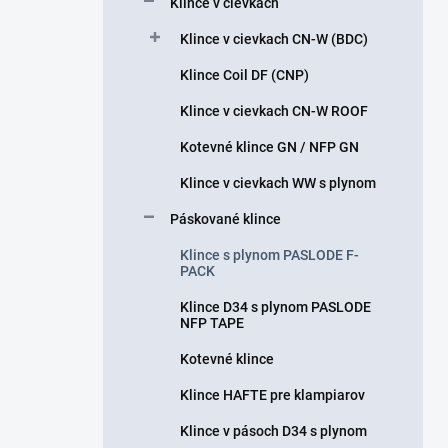
Klince v cievkach
e
l
Klince v cievkach CN-W (BDC)
Klince Coil DF (CNP)
Klince v cievkach CN-W ROOF
Kotevné klince GN / NFP GN
Klince v cievkach WW s plynom
Páskované klince
Klince s plynom PASLODE F-
PACK
Klince D34 s plynom PASLODE
NFP TAPE
Kotevné klince
Klince HAFTE pre klampiarov
Klince v pásoch D34 s plynom