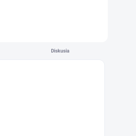
lincovačka 2v1 pre
klincovačka pre
re stavebné a
konštrukčné práce
otevné
50-90mm Cenník
lince.Montáž
prenájmu: Obdobie
rovov a inštalácia
1 deň 2-3 dni 4-7
tavebných
dní 8 dní + Vratná
onektorov jedným
kaucia Cena za 1
rístrojom.
deň € s DPH...
Diskusia