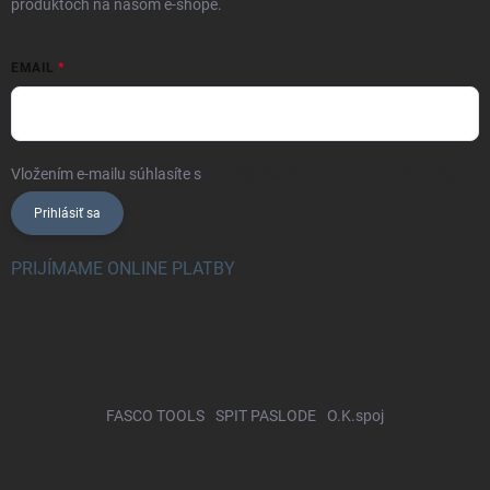
produktoch na našom e-shope.
EMAIL
Vložením e-mailu súhlasíte s
podmienkami ochrany osobných údajov
Prihlásiť sa
PRIJÍMAME ONLINE PLATBY
FASCO TOOLS
SPIT PASLODE
O.K.spoj