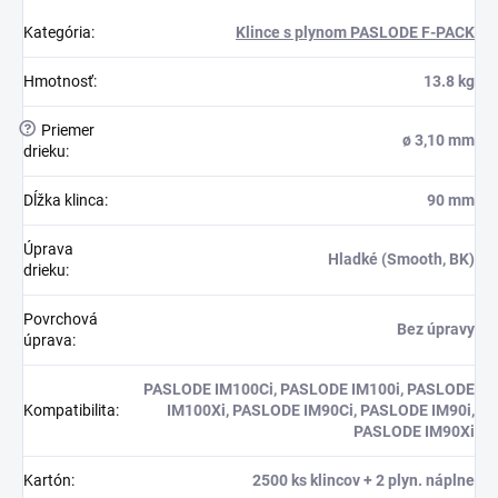
Kategória
:
Klince s plynom PASLODE F-PACK
Hmotnosť
:
13.8 kg
?
Priemer
ø 3,10 mm
drieku
:
Dĺžka klinca
:
90 mm
Úprava
Hladké (Smooth, BK)
drieku
:
Povrchová
Bez úpravy
úprava
:
PASLODE IM100Ci, PASLODE IM100i, PASLODE
Kompatibilita
:
IM100Xi, PASLODE IM90Ci, PASLODE IM90i,
PASLODE IM90Xi
Kartón
:
2500 ks klincov + 2 plyn. náplne