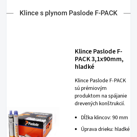
Klince s plynom Paslode F-PACK
Klince Paslode F-
PACK 3,1x90mm,
hladké
Klince Paslode F-PACK
sú prémiovým
produktom na spájanie
drevených konštrukcií.
Dĺžka klincov: 90 mm
Úprava drieku: hladké