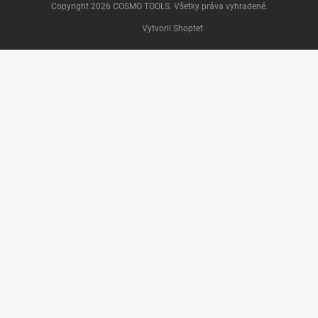
Copyright 2026
COSMO TOOLS
. Všetky práva vyhradené.
Vytvoril Shoptet