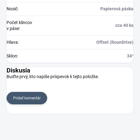
Nosič
:
Papierová páska
Počet klincov
cca 40 ks
v páse
:
Hlava
:
Offset (RounDrive)
Sklon
:
34°
Diskusia
Buďte prvý, kto napíše príspevok k tejto položke.
Pridať komentár