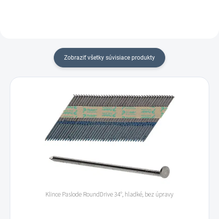
Zobraziť všetky súvisiace produkty
Klince Paslode RoundDrive 34°, hladké, bez úpravy