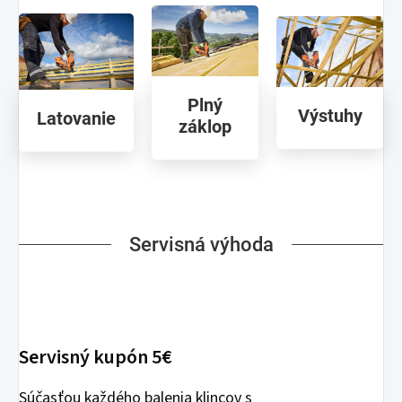
Plný
Výstuhy
Latovanie
záklop
Servisná výhoda
Servisný kupón 5€
Súčasťou každého balenia klincov s