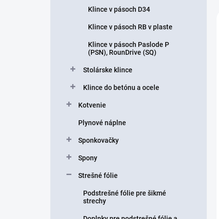
Klince v pásoch D34
Klince v pásoch RB v plaste
Klince v pásoch Paslode P
(PSN), RounDrive (SQ)
Stolárske klince
Klince do betónu a ocele
Kotvenie
Plynové náplne
Sponkovačky
Spony
Strešné fólie
Podstrešné fólie pre šikmé
strechy
Doplnky pre podstrešné fólie a