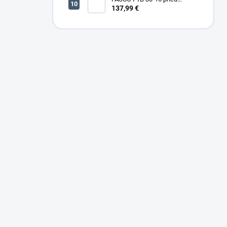
sponkovačka
137,99 €