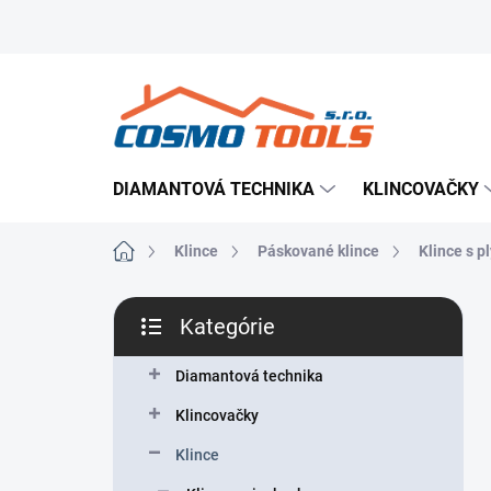
Prejsť
Prevádzkovateľ e-shopu
Doručenie tovaru
Použ
na
obsah
DIAMANTOVÁ TECHNIKA
KLINCOVAČKY
Domov
Klince
Páskované klince
Klince s 
B
Kategórie
o
Preskočiť
č
kategórie
n
Diamantová technika
ý
Klincovačky
p
a
Klince
n