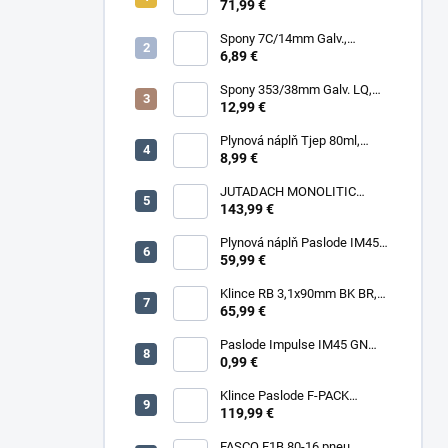
RING HDG, 1000ks/box + plyn
71,99 €
Spony 7C/14mm Galv.,
10000ks/box
6,89 €
Spony 353/38mm Galv. LQ,
5000 (11600) ks/box
12,99 €
Plynová náplň Tjep 80ml,
červená
8,99 €
JUTADACH MONOLITIC
PROFI 160 + 2AP, 75m²/rola
143,99 €
Plynová náplň Paslode IM45
30ml, 2ks/box
59,99 €
Klince RB 3,1x90mm BK BR,
3000ks/box
65,99 €
Paslode Impulse IM45 GN
Lithium
0,99 €
Klince Paslode F-PACK
2,8x63mm Konvex BR,
119,99 €
3750ks/box + plyn
FASCO F1B 80-16 pneu