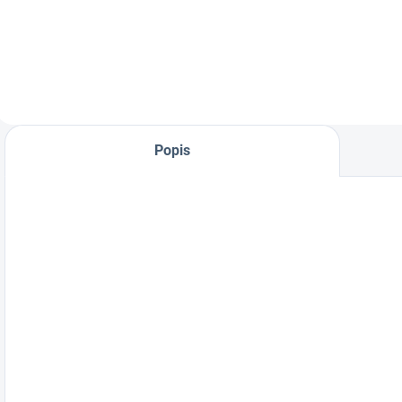
klincovačka pre
strechárov a
pokrývačov (63-
100mm)
Popis