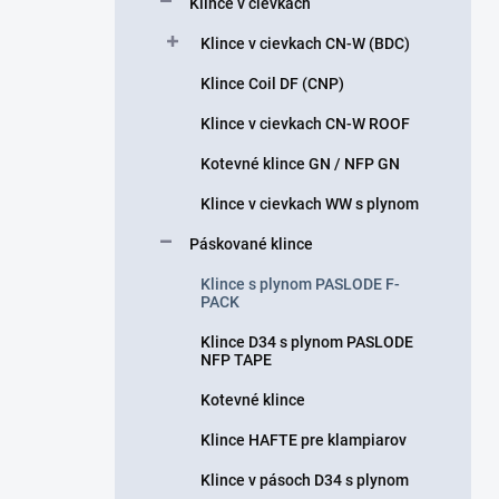
Klince v cievkach
e
l
Klince v cievkach CN-W (BDC)
Klince Coil DF (CNP)
Klince v cievkach CN-W ROOF
Kotevné klince GN / NFP GN
Klince v cievkach WW s plynom
Páskované klince
Klince s plynom PASLODE F-
PACK
Klince D34 s plynom PASLODE
NFP TAPE
Kotevné klince
Klince HAFTE pre klampiarov
Klince v pásoch D34 s plynom