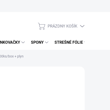
PRÁZDNY KOŠÍK
NÁKUPNÝ
KOŠÍK
NKOVAČKY
SPONY
STREŠNÉ FÓLIE
UŤAHOV
00ks/box + plyn
4,99 €
,40 € bez DPH
otková
 / 1000 ks
:
LADOM
(1 KS)
NOSTI