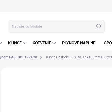
ívanie cookies
Mapa stránky
Hľadať
KLINCE
KOTVENIE
PLYNOVÉ NÁPLNE
SPO
plynom PASLODE F-PACK
Klince Paslode F-PACK 3,4x100mm BR, 25
ZNAČKA:
PASLODE
18
150
Jedn
74 €
cena
SK
MOŽ