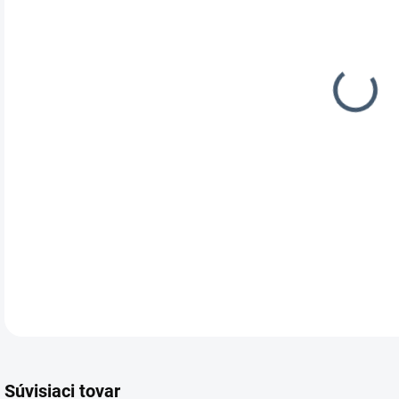
DOR
DETA
Súvisiaci tovar