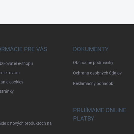
ORMÁCIE PRE VÁS
DOKUMENTY
Obchodné podmienky
dzkovateľ e-shopu
nie tovaru
Ochrana osobných údajov
anie cookies
Reklamačný poriadok
stránky
PRIJÍMAME ONLINE
PLATBY
ácie o nových produktoch na