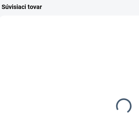
Súvisiaci tovar
AKC
151299
576910
7-14 DNÍ
5-10 DNÍ
Olejový sprej
PASLODE
Paslode 500
FN1650.2 pneu
ml
klincovačka
35,99 €
165,99 €
k
29,26 € bez DPH
134,95 € bez DPH
2
Do košíka
Do košíka