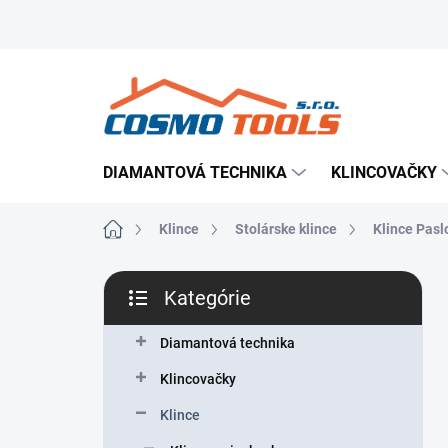
Prejsť
Prevádzkovateľ e-shopu
Doručenie tovaru
Použ
na
obsah
DIAMANTOVÁ TECHNIKA
KLINCOVAČKY
Domov
Klince
Stolárske klince
Klince Pasl
B
Kategórie
o
Preskočiť
č
kategórie
n
Diamantová technika
ý
Klincovačky
p
a
Klince
n