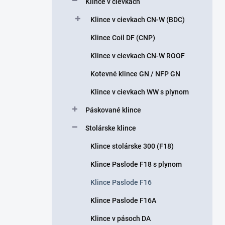
Klince v cievkach
e
l
Klince v cievkach CN-W (BDC)
Klince Coil DF (CNP)
Klince v cievkach CN-W ROOF
Kotevné klince GN / NFP GN
Klince v cievkach WW s plynom
Páskované klince
Stolárske klince
Klince stolárske 300 (F18)
Klince Paslode F18 s plynom
Klince Paslode F16
Klince Paslode F16A
Klince v pásoch DA