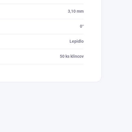
3,10 mm
0°
Lepidlo
50 ks klincov