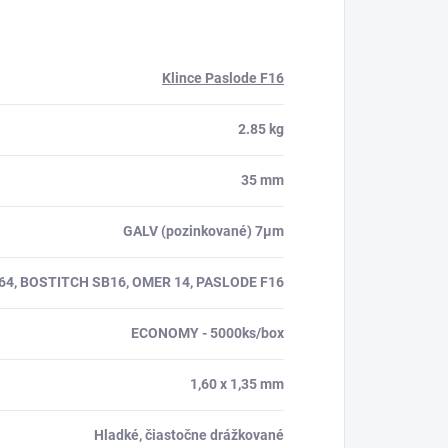
Klince Paslode F16
2.85 kg
35 mm
GALV (pozinkované) 7µm
64, BOSTITCH SB16, OMER 14, PASLODE F16
ECONOMY - 5000ks/box
1,60 x 1,35 mm
Hladké, čiastočne drážkované