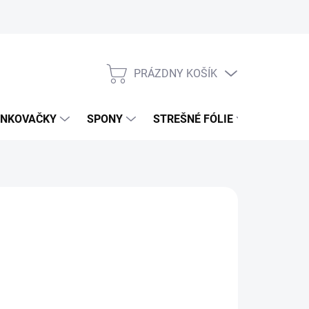
PRÁZDNY KOŠÍK
NÁKUPNÝ
KOŠÍK
NKOVAČKY
SPONY
STREŠNÉ FÓLIE
UŤAHOV
,99 €
58 € bez DPH
otková
4 DNÍ
: