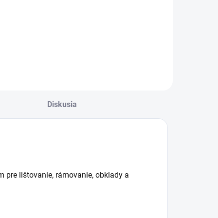
Ľahká
peciálna
pneumatická
neumatická
klincovačka s
lincovačka pre
využitím pri výrobe
ištovanie euro
interiérového a
kien a dvier
záhradného
nábytku...
Diskusia
 pre lištovanie, rámovanie, obklady a