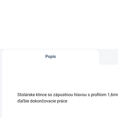
Lubrikačný a
Pneumatická
Š
čistiaci sprej pre
stolárska
p
pneumatické
klincovačka s
k
klincovačky a
kapacitou až
l
sponkovačky
50mm
o
Popis
Stolárske klince so zápustnou hlavou s profilom 1,6mm
ďaľšie dokončovacie práce