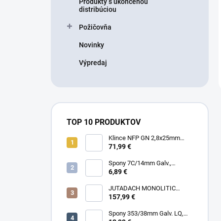
Produkty s ukončenou
distribúciou
Požičovňa
Novinky
Výpredaj
TOP 10 PRODUKTOV
Klince NFP GN 2,8x25mm
RING HDG, 1000ks/box + plyn
71,99 €
Spony 7C/14mm Galv.,
10000ks/box
6,89 €
JUTADACH MONOLITIC
PROFI 160 + 2AP, 75m²/rola
157,99 €
Spony 353/38mm Galv. LQ,