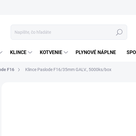
ívanie cookies
Mapa stránky
Hľadať
KLINCE
KOTVENIE
PLYNOVÉ NÁPLNE
SPO
ode F16
Klince Paslode F16/35mm GALV., 5000ks/box
ZNAČKA:
PASLODE
GALV
44
36,
Jedn
7-1
cena