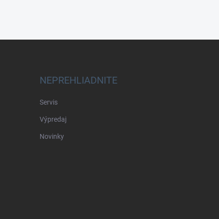
NEPREHLIADNITE
Servis
Výpredaj
Novinky