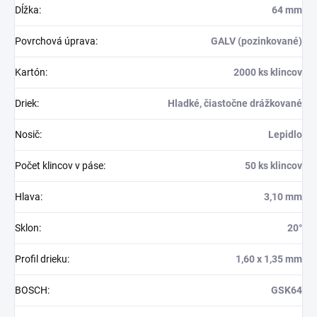
Dĺžka
:
64 mm
Povrchová úprava
:
GALV (pozinkované)
Kartón
:
2000 ks klincov
Driek
:
Hladké, čiastočne drážkované
Nosič
:
Lepidlo
Počet klincov v páse
:
50 ks klincov
Hlava
:
3,10 mm
Sklon
:
20°
Profil drieku
:
1,60 x 1,35 mm
BOSCH
:
GSK64