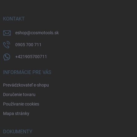
ä
t
i
KONTAKT
e
eshop
@
cosmotools.sk
0905 700 711
+421905700711
INFORMÁCIE PRE VÁS
Prevádzkovateľ e-shopu
Doručenie tovaru
Používanie cookies
Mapa stránky
DOKUMENTY