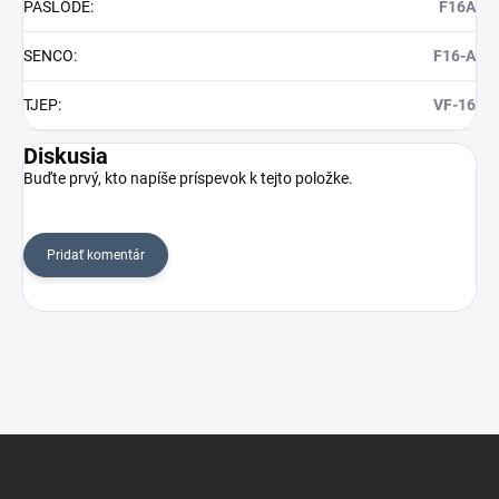
PASLODE
:
F16A
SENCO
:
F16-A
TJEP
:
VF-16
Diskusia
Buďte prvý, kto napíše príspevok k tejto položke.
Pridať komentár
Z
á
p