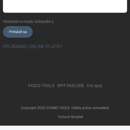
Vložením e-mailu súhlasíte s
podmienkami ochrany osobných údajov
Prihlásiť sa
PRIJÍMAME ONLINE PLATBY
FASCO TOOLS
SPIT PASLODE
O.K.spoj
Copyright 2026
COSMO TOOLS
. Všetky práva vyhradené.
Vytvoril Shoptet