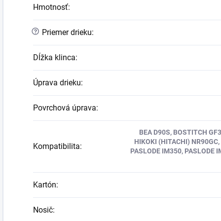
Hmotnosť
:
?
Priemer drieku
:
Dĺžka klinca
:
Úprava drieku
:
Povrchová úprava
:
BEA D90S, BOSTITCH GF3
HIKOKI (HITACHI) NR90GC,
Kompatibilita
:
PASLODE IM350, PASLODE I
Kartón
:
Nosič
: