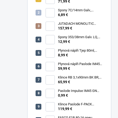
RING HDG, 1000ks/box + plyn
71,99 €
Spony 7C/14mm Galv.,
10000ks/box
6,89 €
JUTADACH MONOLITIC
PROFI 160 + 2AP, 75m²/rola
157,99 €
Spony 353/38mm Galv. LQ,
5000 (11600) ks/box
12,99 €
Plynová náplň Tjep 80ml,
červená
8,99 €
Plynová náplň Paslode IM45
30ml, 2ks/box
59,99 €
Klince RB 3,1x90mm BK BR,
3000ks/box
65,99 €
Paslode Impulse IM45 GN
Lithium
0,99 €
Klince Paslode F-PACK
2,8x63mm Konvex BR,
119,99 €
3750ks/box + plyn
FASCO F1B 80-16 pneu