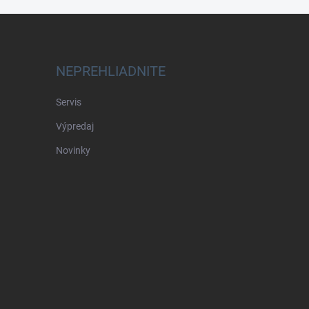
NEPREHLIADNITE
Servis
Výpredaj
Novinky