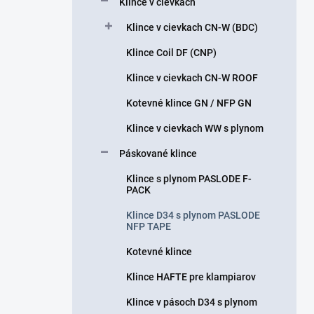
Klince v cievkach
e
l
Klince v cievkach CN-W (BDC)
Klince Coil DF (CNP)
Klince v cievkach CN-W ROOF
Kotevné klince GN / NFP GN
Klince v cievkach WW s plynom
Páskované klince
Klince s plynom PASLODE F-
PACK
Klince D34 s plynom PASLODE
NFP TAPE
Kotevné klince
Klince HAFTE pre klampiarov
Klince v pásoch D34 s plynom