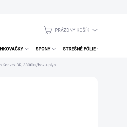
PRÁZDNY KOŠÍK
NÁKUPNÝ
KOŠÍK
NKOVAČKY
SPONY
STREŠNÉ FÓLIE
UŤAHOV
 Konvex BR, 3300ks/box + plyn
6,99 €
11 € bez DPH
otková
5 € / 1000 ks
:
4 DNÍ
NOSTI