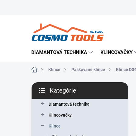
Prejsť
Prevádzkovateľ e-shopu
Doručenie tovaru
Použ
na
obsah
DIAMANTOVÁ TECHNIKA
KLINCOVAČKY
Domov
Klince
Páskované klince
Klince D3
B
Kategórie
o
Preskočiť
č
kategórie
n
Diamantová technika
ý
Klincovačky
p
a
Klince
n