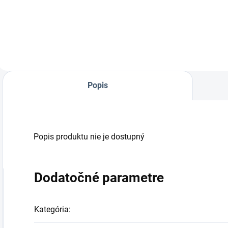
klincovačka pre
strechárov a
pokrývačov (51-
90mm). Teraz ešte
výhodnejšie - ďalší
akumulátor a 3
balenia klincov NFP
TAPE S ku
Popis
klincovačke
zadarmo.
Popis produktu nie je dostupný
Dodatočné parametre
Kategória
: