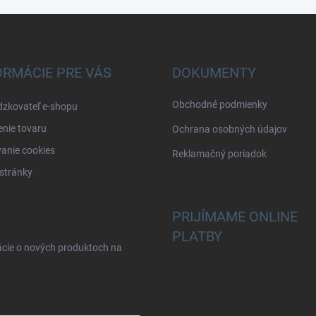
ORMÁCIE PRE VÁS
DOKUMENTY
Obchodné podmienky
dzkovateľ e-shopu
nie tovaru
Ochrana osobných údajov
anie cookies
Reklamačný poriadok
stránky
PRIJÍMAME ONLINE
PLATBY
ácie o nových produktoch na