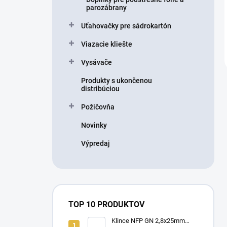
parozábrany
Uťahovačky pre sádrokartón
Viazacie kliešte
Vysávače
Produkty s ukončenou
distribúciou
Požičovňa
Novinky
Výpredaj
TOP 10 PRODUKTOV
Klince NFP GN 2,8x25mm