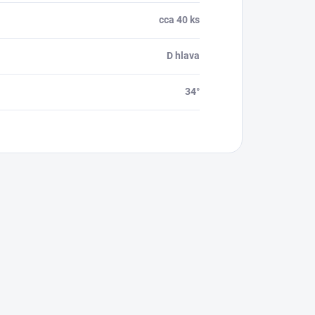
cca 40 ks
D hlava
34°