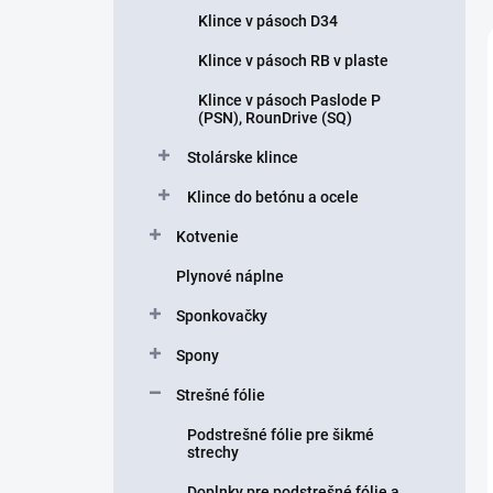
Klince v pásoch D34
Klince v pásoch RB v plaste
Klince v pásoch Paslode P
(PSN), RounDrive (SQ)
Stolárske klince
Klince do betónu a ocele
Kotvenie
Plynové náplne
Sponkovačky
Spony
Strešné fólie
Podstrešné fólie pre šikmé
strechy
Doplnky pre podstrešné fólie a