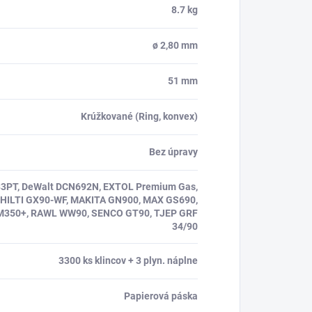
8.7 kg
ø 2,80 mm
51 mm
Krúžkované (Ring, konvex)
Bez úpravy
3PT, DeWalt DCN692N, EXTOL Premium Gas,
 HILTI GX90-WF, MAKITA GN900, MAX GS690,
M350+, RAWL WW90, SENCO GT90, TJEP GRF
34/90
3300 ks klincov + 3 plyn. náplne
Papierová páska