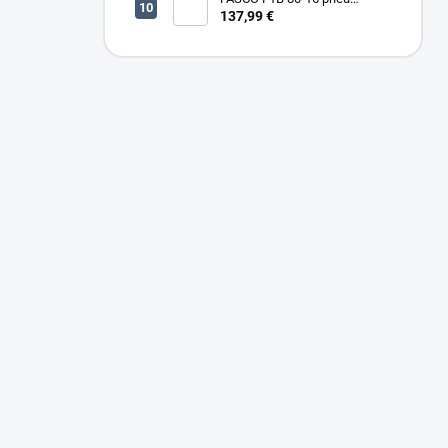
sponkovačka
137,99 €