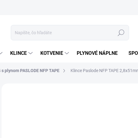
ívanie cookies
Mapa stránky
Hľadať
KLINCE
KOTVENIE
PLYNOVÉ NÁPLNE
SPO
4 s plynom PASLODE NFP TAPE
Klince Paslode NFP TAPE 2,8x51mm
ZNAČKA:
PASLODE
11
95,
Jedn
35,4
cena
7-1
MOŽ