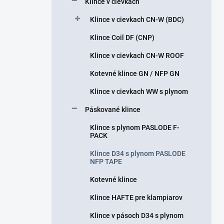
Klince v cievkach
e
l
Klince v cievkach CN-W (BDC)
Klince Coil DF (CNP)
Klince v cievkach CN-W ROOF
Kotevné klince GN / NFP GN
Klince v cievkach WW s plynom
Páskované klince
Klince s plynom PASLODE F-
PACK
Klince D34 s plynom PASLODE
NFP TAPE
Kotevné klince
Klince HAFTE pre klampiarov
Klince v pásoch D34 s plynom