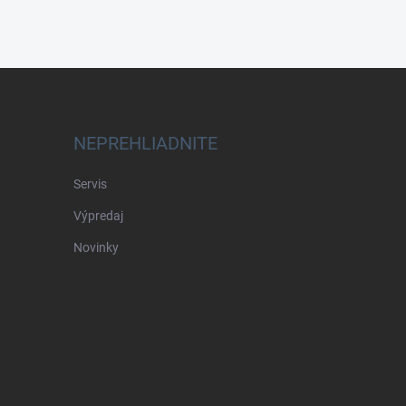
NEPREHLIADNITE
Servis
Výpredaj
Novinky