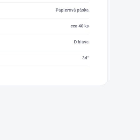
Papierová páska
cca 40 ks
D hlava
34°