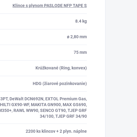
Klince s plynom PASLODE NFP TAPE S
8.4 kg
ø 2,80 mm
75 mm
Krúžkované (Ring, konvex)
HDG (žiarové pozinkovanie)
3PT, DeWalt DCN692N, EXTOL Premium Gas,
 HILTI GX90-WF, MAKITA GN900, MAX GS690,
M350+, RAWL WW90, SENCO GT90, TJEP GRF
34/100, TJEP GRF 34/90
2200 ks klincov + 2 plyn. náplne