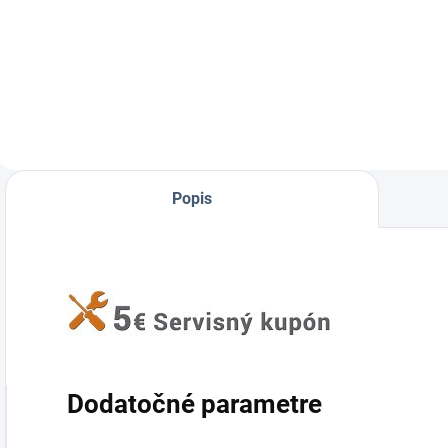
Plynová
klincovačka pre
strechárov a
pokrývačov (51-
90mm). Teraz ešte
výhodnejšie - ďalší
akumulátor a 3
balenia klincov NFP
TAPE S ku
Popis
klincovačke
zadarmo.
Dodatočné parametre