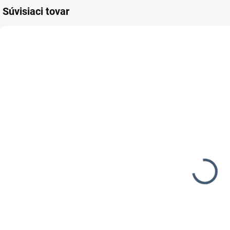
Súvisiaci tovar
906501
7-14 DNÍ
Paslode
Impulse
IM350+
Lithium 7G
1 194,99 €
971,54 € bez DPH
Do košíka