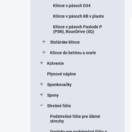
Klince v pásoch D34
Klince v pásoch RB v plaste
Klince v pásoch Paslode P
(PSN), RounDrive (SQ)
Stolárske klince
Klince do betónu a ocele
Kotvenie
Plynové náplne
Sponkovačky
Spony
Strešné fólie
Podstrešné fólie pre šikmé
strechy
Doplnky pre podstrešné fólie a