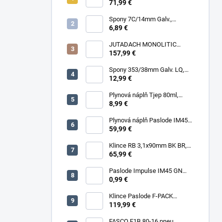
RING HDG, 1000ks/box + plyn
71,99 €
Spony 7C/14mm Galv.,
10000ks/box
6,89 €
JUTADACH MONOLITIC
PROFI 160 + 2AP, 75m²/rola
157,99 €
Spony 353/38mm Galv. LQ,
5000 (11600) ks/box
12,99 €
Plynová náplň Tjep 80ml,
červená
8,99 €
Plynová náplň Paslode IM45
30ml, 2ks/box
59,99 €
Klince RB 3,1x90mm BK BR,
3000ks/box
65,99 €
Paslode Impulse IM45 GN
Lithium
0,99 €
Klince Paslode F-PACK
2,8x63mm Konvex BR,
119,99 €
3750ks/box + plyn
FASCO F1B 80-16 pneu