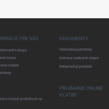
ORMÁCIE PRE VÁS
DOKUMENTY
Obchodné podmienky
dzkovateľ e-shopu
nie tovaru
Ochrana osobných údajov
anie cookies
Reklamačný poriadok
stránky
PRIJÍMAME ONLINE
PLATBY
ácie o nových produktoch na