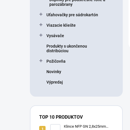
parozábrany
Uťahovačky pre sádrokartón
Viazacie kliešte
Vysávače
Produkty s ukončenou
distribúciou
Požičovňa
Novinky
Výpredaj
TOP 10 PRODUKTOV
Klince NFP GN 2,8x25mm