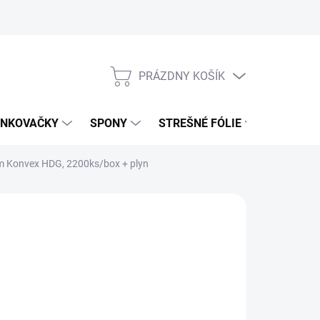
PRÁZDNY KOŠÍK
NÁKUPNÝ
KOŠÍK
NKOVAČKY
SPONY
STREŠNÉ FÓLIE
UŤAHOV
m Konvex HDG, 2200ks/box + plyn
3,99 €
,93 € bez DPH
otková
0 € / 1000 ks
:
4 DNÍ