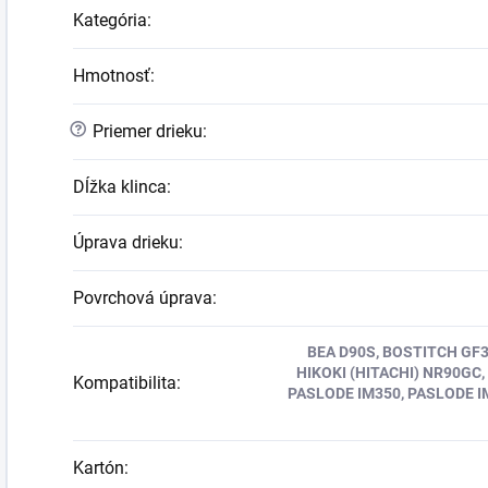
Kategória
:
Hmotnosť
:
?
Priemer drieku
:
Dĺžka klinca
:
Úprava drieku
:
Povrchová úprava
:
BEA D90S, BOSTITCH GF3
HIKOKI (HITACHI) NR90GC,
Kompatibilita
:
PASLODE IM350, PASLODE I
Kartón
: