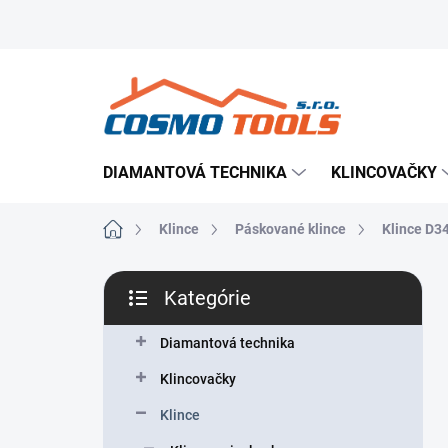
Prejsť
Prevádzkovateľ e-shopu
Doručenie tovaru
Použ
na
obsah
DIAMANTOVÁ TECHNIKA
KLINCOVAČKY
Domov
Klince
Páskované klince
Klince D3
B
Kategórie
o
Preskočiť
č
kategórie
n
Diamantová technika
ý
Klincovačky
p
a
Klince
n