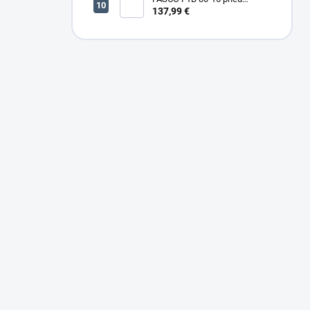
sponkovačka
137,99 €