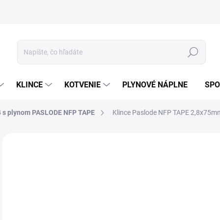
ívanie cookies
Mapa stránky
Hľadať
KLINCE
KOTVENIE
PLYNOVÉ NÁPLNE
SPO
4 s plynom PASLODE NFP TAPE
Klince Paslode NFP TAPE 2,8x75m
ZNAČKA:
PASLODE
HDG
13
108
Jedn
60,9
cena
7-1