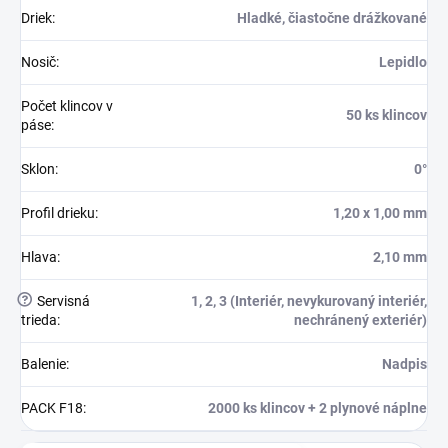
Driek
:
Hladké, čiastočne drážkované
Nosič
:
Lepidlo
Počet klincov v
50 ks klincov
páse
:
Sklon
:
0°
Profil drieku
:
1,20 x 1,00 mm
Hlava
:
2,10 mm
?
Servisná
1, 2, 3 (Interiér, nevykurovaný interiér,
trieda
:
nechránený exteriér)
Balenie
:
Nadpis
PACK F18
:
2000 ks klincov + 2 plynové náplne