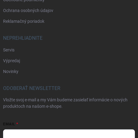
Ochrana osobných údajov
Reklamačný poriadok
NEPREHLIADNITE
Servis
Výpredaj
Novinky
ODOBERAŤ NEWSLETTER
Vložte svoj e-mail a my Vám budeme zasielať informácie o nových
produktoch na našom e-shope.
EMAIL