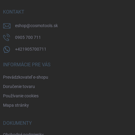
t
i
KONTAKT
e
eshop
@
cosmotools.sk
0905 700 711
+421905700711
INFORMÁCIE PRE VÁS
Prevádzkovateľ e-shopu
Doručenie tovaru
Používanie cookies
Mapa stránky
DOKUMENTY
Obchodné podmienky