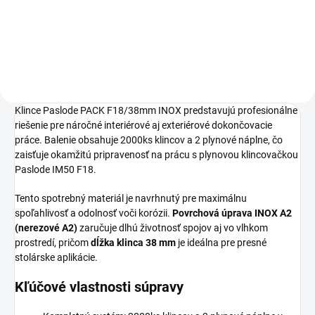
prenájmu: Obdobie 1 deň 2-3 dni
4-7 dní 8 dní + Vratná kaucia...
Klince Paslode PACK F18/38mm INOX predstavujú profesionálne
riešenie pre náročné interiérové aj exteriérové dokončovacie
práce. Balenie obsahuje 2000ks klincov a 2 plynové náplne, čo
zaisťuje okamžitú pripravenosť na prácu s plynovou klincovačkou
Paslode IM50 F18.
Tento spotrebný materiál je navrhnutý pre maximálnu
spoľahlivosť a odolnosť voči korózii.
Povrchová úprava INOX A2
(nerezové A2)
zaručuje dlhú životnosť spojov aj vo vlhkom
prostredí, pričom
dĺžka klinca 38 mm
je ideálna pre presné
stolárske aplikácie.
Kľúčové vlastnosti súpravy