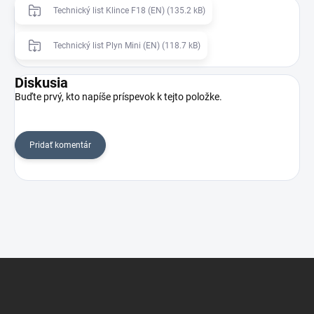
Technický list Klince F18 (EN) (135.2 kB)
Technický list Plyn Mini (EN) (118.7 kB)
Diskusia
Buďte prvý, kto napíše príspevok k tejto položke.
Pridať komentár
Z
á
p
ä