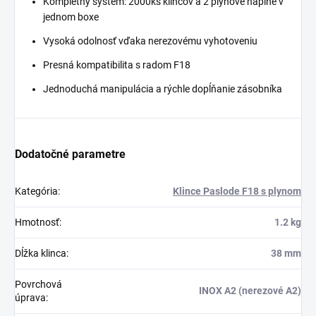
Kompletný systém: 2000ks klincov a 2 plynové náplne v
jednom boxe
Vysoká odolnosť vďaka nerezovému vyhotoveniu
Presná kompatibilita s radom F18
Jednoduchá manipulácia a rýchle dopĺňanie zásobníka
Dodatočné parametre
Kategória
:
Klince Paslode F18 s plynom
Hmotnosť
:
1.2 kg
Dĺžka klinca
:
38 mm
Povrchová
INOX A2 (nerezové A2)
úprava
: