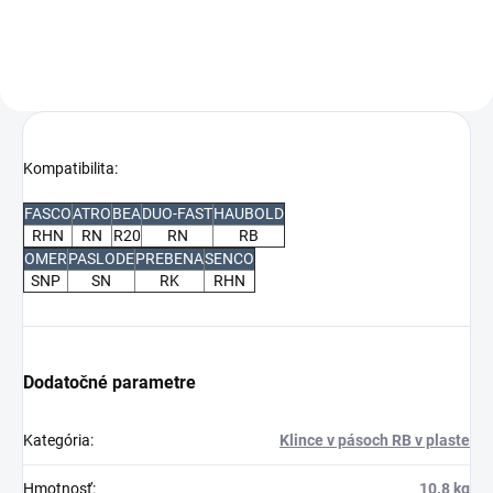
Kompatibilita:
FASCO
ATRO
BEA
DUO-FAST
HAUBOLD
RHN
RN
R20
RN
RB
OMER
PASLODE
PREBENA
SENCO
SNP
SN
RK
RHN
Dodatočné parametre
Kategória
:
Klince v pásoch RB v plaste
Hmotnosť
:
10.8 kg