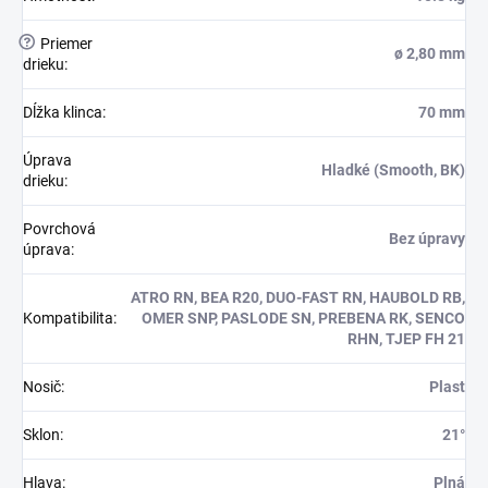
?
Priemer
ø 2,80 mm
drieku
:
Dĺžka klinca
:
70 mm
Úprava
Hladké (Smooth, BK)
drieku
:
Povrchová
Bez úpravy
úprava
:
ATRO RN, BEA R20, DUO-FAST RN, HAUBOLD RB,
Kompatibilita
:
OMER SNP, PASLODE SN, PREBENA RK, SENCO
RHN, TJEP FH 21
Nosič
:
Plast
Sklon
:
21°
Hlava
:
Plná