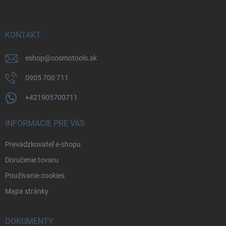
p
ä
t
i
KONTAKT
e
eshop
@
cosmotools.sk
0905 700 711
+421905700711
INFORMÁCIE PRE VÁS
Prevádzkovateľ e-shopu
Doručenie tovaru
Používanie cookies
Mapa stránky
DOKUMENTY