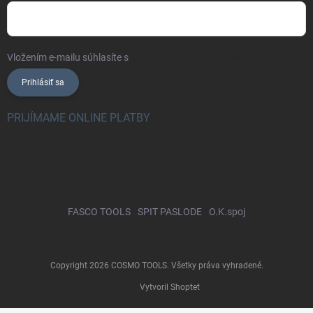
Vložením e-mailu súhlasíte s
podmienkami ochrany osobných údajov
Prihlásiť sa
PRIJÍMAME ONLINE PLATBY
FASCO TOOLS
SPIT PASLODE
O.K.spoj
Copyright 2026
COSMO TOOLS
. Všetky práva vyhradené.
Vytvoril Shoptet