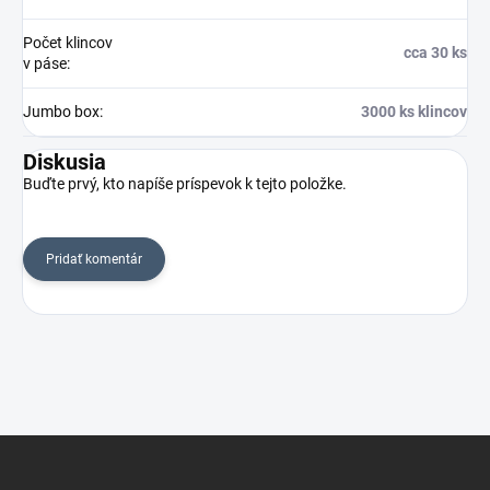
Počet klincov
cca 30 ks
v páse
:
Jumbo box
:
3000 ks klincov
Diskusia
Buďte prvý, kto napíše príspevok k tejto položke.
Pridať komentár
Z
á