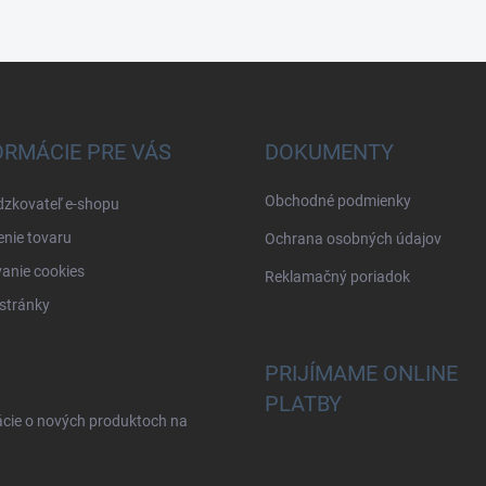
ORMÁCIE PRE VÁS
DOKUMENTY
Obchodné podmienky
dzkovateľ e-shopu
nie tovaru
Ochrana osobných údajov
anie cookies
Reklamačný poriadok
stránky
PRIJÍMAME ONLINE
PLATBY
ácie o nových produktoch na