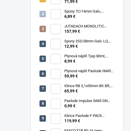
RING HDG, 1000ks/box + plyn
71,99 €
Spony 7C/14mm Galv.,
10000ks/box
6,89 €
JUTADACH MONOLITIC
PROFI 160 + 2AP, 75m²/rola
157,99 €
Spony 353/38mm Galv. LQ,
5000 (11600) ks/box
12,99 €
Plynová náplň Tjep 80ml,
červená
8,99 €
Plynová náplň Paslode IM45
30ml, 2ks/box
59,99 €
Klince RB 3,1x90mm BK BR,
3000ks/box
65,99 €
Paslode Impulse IM45 GN
Lithium
0,99 €
Klince Paslode F-PACK
2,8x63mm Konvex BR,
119,99 €
3750ks/box + plyn
FASCO F1B 80-16 pneu