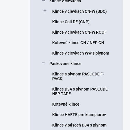
Klince v cievkach
e
l
Klince v cievkach CN-W (BDC)
Klince Coil DF (CNP)
Klince v cievkach CN-W ROOF
Kotevné klince GN / NFP GN
Klince v cievkach WW s plynom
Páskované klince
Klince s plynom PASLODE F-
PACK
Klince D34 s plynom PASLODE
NFP TAPE
Kotevné klince
Klince HAFTE pre klampiarov
Klince v pásoch D34 s plynom