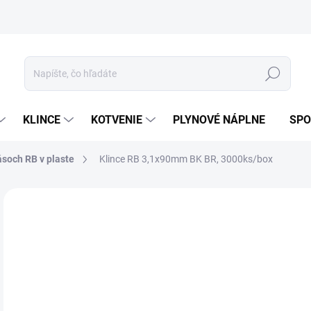
ívanie cookies
Mapa stránky
Hľadať
KLINCE
KOTVENIE
PLYNOVÉ NÁPLNE
SPO
ásoch RB v plaste
Klince RB 3,1x90mm BK BR, 3000ks/box
ZNAČKA:
HAUBOLD, BOSTITCH, OMER
69
53,
Jedn
7-1
cena
MOŽ
DOR