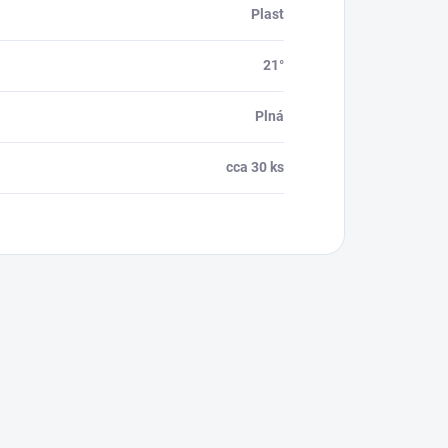
Plast
21°
Plná
cca 30 ks