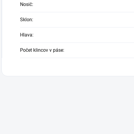
Nosič
:
Sklon
:
Hlava
:
Počet klincov v páse
: