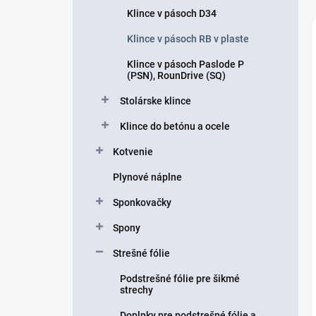
Klince v pásoch D34
Klince v pásoch RB v plaste
Klince v pásoch Paslode P
(PSN), RounDrive (SQ)
Stolárske klince
Klince do betónu a ocele
Kotvenie
Plynové náplne
Sponkovačky
Spony
Strešné fólie
Podstrešné fólie pre šikmé
strechy
Doplnky pre podstrešné fólie a