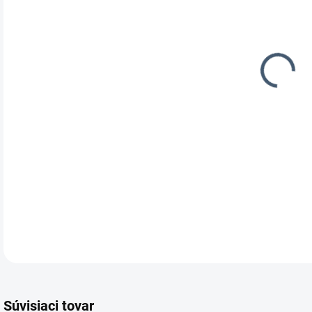
Stav
21º
DETA
Súvisiaci tovar