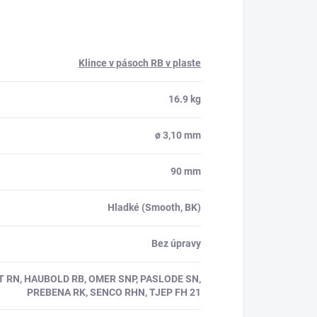
Klince v pásoch RB v plaste
16.9 kg
ø 3,10 mm
90 mm
Hladké (Smooth, BK)
Bez úpravy
T RN, HAUBOLD RB, OMER SNP, PASLODE SN,
PREBENA RK, SENCO RHN, TJEP FH 21