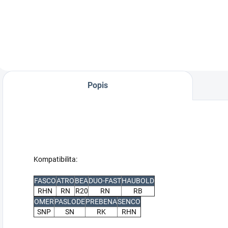
90 mm (20º)
130 mm (20º)
Pneumatická
Pneumatická
konštrukčná a
konštrukčná a
stavebná
priemyselná jumbo
klincovačka
klincovačka
Popis
Kompatibilita:
FASCO
ATRO
BEA
DUO-FAST
HAUBOLD
RHN
RN
R20
RN
RB
OMER
PASLODE
PREBENA
SENCO
SNP
SN
RK
RHN