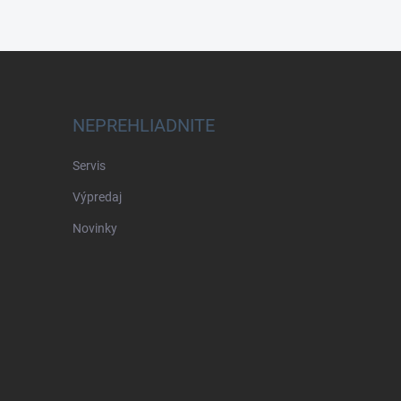
NEPREHLIADNITE
Servis
Výpredaj
Novinky