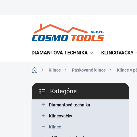
Prejsť
Prevádzkovateľ e-shopu
Doručenie tovaru
Použ
na
obsah
DIAMANTOVÁ TECHNIKA
KLINCOVAČKY
Domov
Klince
Páskované klince
Klince v p
B
Kategórie
o
Preskočiť
č
kategórie
n
Diamantová technika
ý
Klincovačky
p
a
Klince
n