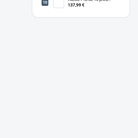
sponkovačka
137,99 €