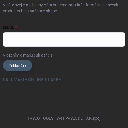
Vložte svoj e-mail a my Vám budeme zasielať informácie o nových
produktoch na našom e-shope.
EMAIL
Vložením e-mailu súhlasíte s
podmienkami ochrany osobných údajov
Prihlásiť sa
PRIJÍMAME ONLINE PLATBY
FASCO TOOLS
SPIT PASLODE
O.K.spoj