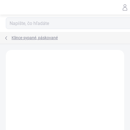
Prejsť
na
obsah
Klince sypané, páskované
ZNAČKA:
SPIT