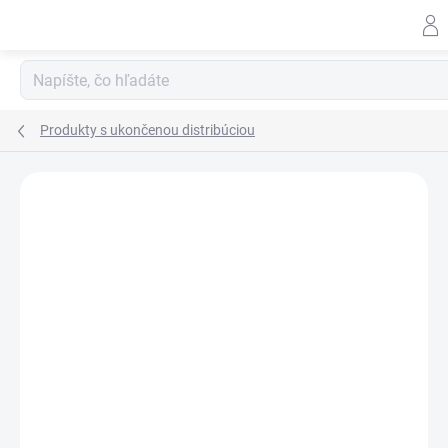
Prejsť
na
obsah
Produkty s ukončenou distribúciou
ZNAČKA:
SPIT