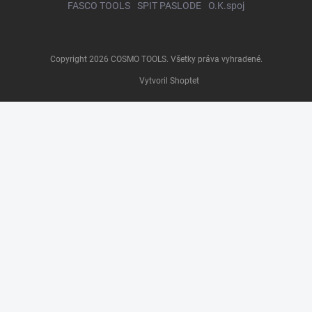
FASCO TOOLS
SPIT PASLODE
O.K.spoj
Copyright 2026
COSMO TOOLS
. Všetky práva vyhradené.
Vytvoril Shoptet