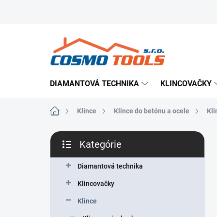
Prejsť
Prevádzkovateľ e-shopu
Doručenie tovaru
Použ
na
obsah
DIAMANTOVÁ TECHNIKA
KLINCOVAČKY
Domov
Klince
Klince do betónu a ocele
Kli
B
Kategórie
o
Preskočiť
č
kategórie
n
Diamantová technika
ý
Klincovačky
p
a
Klince
n