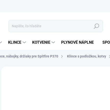
ívanie cookies
Mapa stránky
Hľadať
KLINCE
KOTVENIE
PLYNOVÉ NÁPLNE
SPO
nce, nábojky, držiaky pre Spitfire P370
Klince s podložkou, kotvy
ZNAČKA:
SPIT
39
32,
Jedn
0,40 
cena
SK
MOŽ