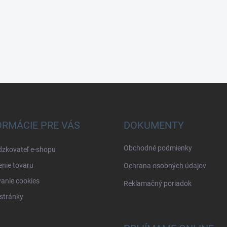
ORMÁCIE PRE VÁS
DOKUMENTY
Obchodné podmienky
dzkovateľ e-shopu
nie tovaru
Ochrana osobných údajov
anie cookies
Reklamačný poriadok
stránky