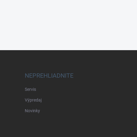
NEPREHLIADNITE
Servis
Výpredaj
Novinky