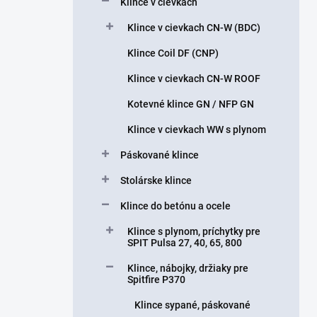
Klince v cievkach
e
l
Klince v cievkach CN-W (BDC)
Klince Coil DF (CNP)
Klince v cievkach CN-W ROOF
Kotevné klince GN / NFP GN
Klince v cievkach WW s plynom
Páskované klince
Stolárske klince
Klince do betónu a ocele
Klince s plynom, príchytky pre
SPIT Pulsa 27, 40, 65, 800
Klince, nábojky, držiaky pre
Spitfire P370
Klince sypané, páskované