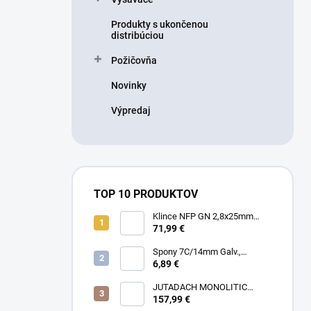
Produkty s ukončenou
distribúciou
Požičovňa
Novinky
Výpredaj
TOP 10 PRODUKTOV
Klince NFP GN 2,8x25mm
RING HDG, 1000ks/box + plyn
71,99 €
Spony 7C/14mm Galv.,
10000ks/box
6,89 €
JUTADACH MONOLITIC
PROFI 160 + 2AP, 75m²/rola
157,99 €