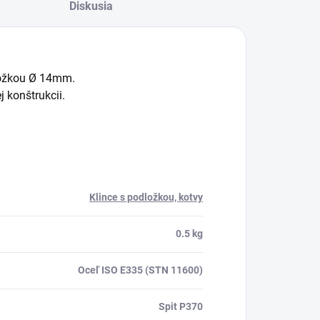
Diskusia
ložkou Ø 14mm.
 konštrukcii.
Klince s podložkou, kotvy
0.5 kg
Oceľ ISO E335 (STN 11600)
Spit P370