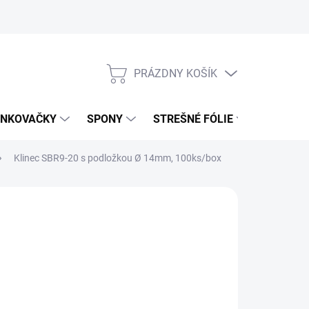
PRÁZDNY KOŠÍK
NÁKUPNÝ
KOŠÍK
NKOVAČKY
SPONY
STREŠNÉ FÓLIE
UŤAHOV
Klinec SBR9-20 s podložkou Ø 14mm, 100ks/box
,99 €
51 € bez DPH
otková
€ / 1 ks
:
LADOM
(>5 KS)
NOSTI