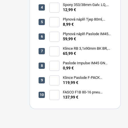
Spony 353/38mm Galv. LQ,
5000 (11600) ks/box
12,99 €
Plynová náplň Tjep 80ml,
červená
8,99 €
Plynová náplň Paslode IM45
30ml, 2ks/box
59,99 €
Klince RB 3,1x90mm BK BR,
3000ks/box
65,99 €
Paslode Impulse IM45 GN
Lithium
0,99 €
Klince Paslode F-PACK
2,8x63mm Konvex BR,
119,99 €
3750ks/box + plyn
FASCO F1B 80-16 pneu
sponkovačka
137,99 €