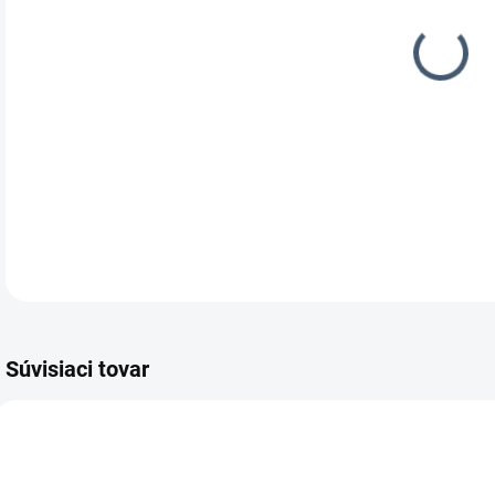
DOR
Jedn
utes
DETA
Súvisiaci tovar
170.000095J
170.000115J