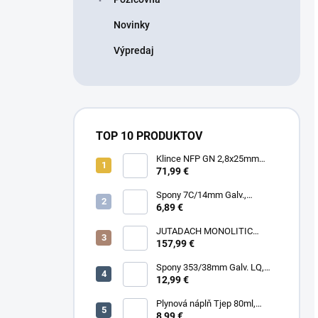
Novinky
Výpredaj
TOP 10 PRODUKTOV
Klince NFP GN 2,8x25mm
RING HDG, 1000ks/box + plyn
71,99 €
Spony 7C/14mm Galv.,
10000ks/box
6,89 €
JUTADACH MONOLITIC
PROFI 160 + 2AP, 75m²/rola
157,99 €
Spony 353/38mm Galv. LQ,
5000 (11600) ks/box
12,99 €
Plynová náplň Tjep 80ml,
červená
8,99 €