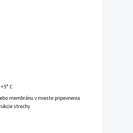
 +5° C
alebo membránu v mieste pripevnenia
rukcie strechy