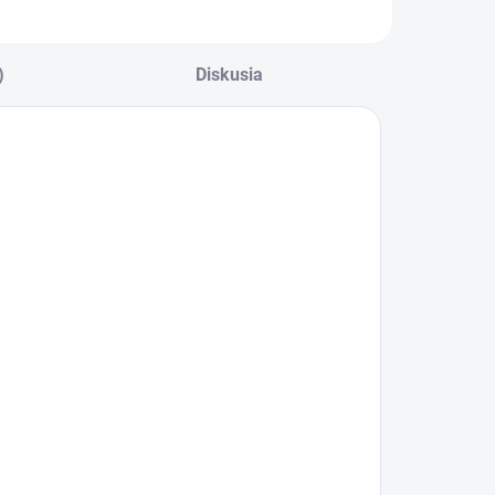
onštrukcie.
konštrukcie.
)
Diskusia