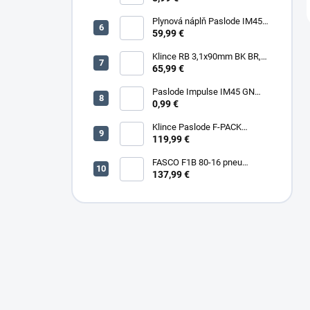
Plynová náplň Paslode IM45
30ml, 2ks/box
59,99 €
Klince RB 3,1x90mm BK BR,
3000ks/box
65,99 €
Paslode Impulse IM45 GN
Lithium
0,99 €
Klince Paslode F-PACK
2,8x63mm Konvex BR,
119,99 €
3750ks/box + plyn
FASCO F1B 80-16 pneu
sponkovačka
137,99 €