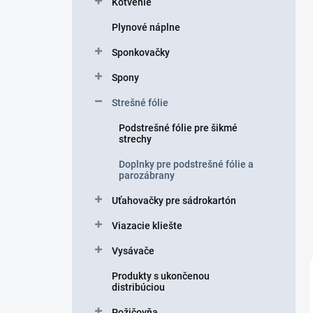
Kotvenie
e
l
Plynové náplne
Sponkovačky
Spony
Strešné fólie
Podstrešné fólie pre šikmé
strechy
Doplnky pre podstrešné fólie a
parozábrany
Uťahovačky pre sádrokartón
Viazacie kliešte
Vysávače
Produkty s ukončenou
distribúciou
Požičovňa