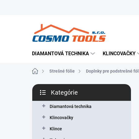
Prejsť
Prevádzkovateľ e-shopu
Doručenie tovaru
Použ
na
obsah
DIAMANTOVÁ TECHNIKA
KLINCOVAČKY
Domov
Strešné fólie
Doplnky pre podstrešné fól
B
Kategórie
o
Preskočiť
č
kategórie
n
Diamantová technika
ý
Klincovačky
p
a
Klince
n