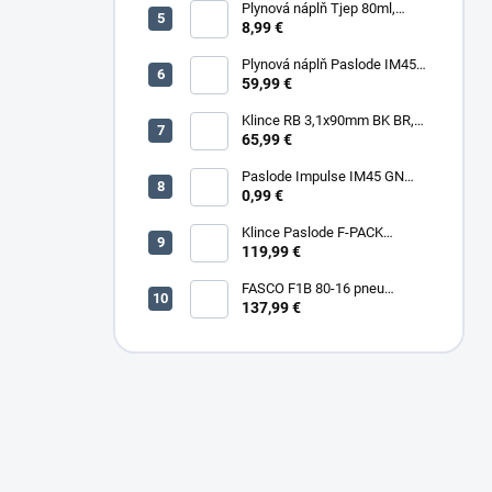
Plynová náplň Tjep 80ml,
červená
8,99 €
Plynová náplň Paslode IM45
30ml, 2ks/box
59,99 €
Klince RB 3,1x90mm BK BR,
3000ks/box
65,99 €
Paslode Impulse IM45 GN
Lithium
0,99 €
Klince Paslode F-PACK
2,8x63mm Konvex BR,
119,99 €
3750ks/box + plyn
FASCO F1B 80-16 pneu
sponkovačka
137,99 €