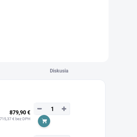
Konštrukčné a
onštrukčné a
stavebné klince
tavebné klince
D34 krútené, bez
34 hladké, bez
úpravy
pravy
Diskusia
−
+
879,90 €
715,37 € bez DPH
Do košíka