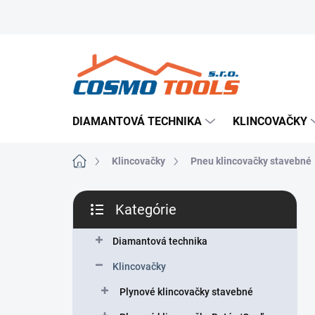
Prejsť
Prevádzkovateľ e-shopu
Doručenie tovaru
Použ
na
obsah
DIAMANTOVÁ TECHNIKA
KLINCOVAČKY
Domov
Klincovačky
Pneu klincovačky stavebné
B
Kategórie
o
Preskočiť
č
kategórie
n
Diamantová technika
ý
Klincovačky
p
a
Plynové klincovačky stavebné
n