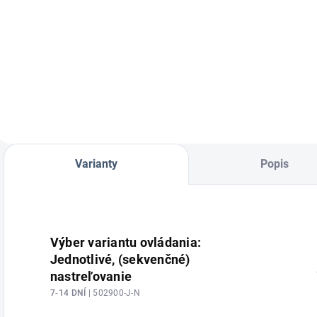
čistiaci sprej pre
pneumatické
Konštrukčné a
K
klincovačky a
stavebné klince
s
sponkovačky
D34 krúžkované,
D
pozinkované
ú
Varianty
Popis
Výber variantu ovládania:
Jednotlivé, (sekvenčné)
nastreľovanie
7-14 DNÍ
| 502900-J-N