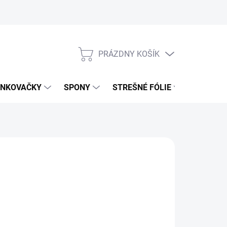
PRÁZDNY KOŠÍK
NÁKUPNÝ
KOŠÍK
NKOVAČKY
SPONY
STREŠNÉ FÓLIE
UŤAHOV
d
879,90 €
715,37 €
bez DPH
otková
voľte variant
: