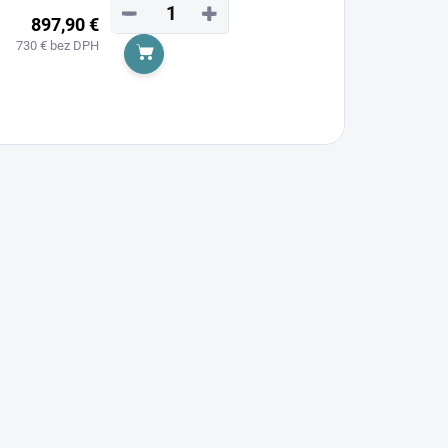
−
+
897,90 €
730 € bez DPH
Do košíka