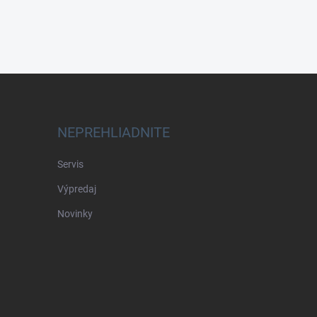
NEPREHLIADNITE
Servis
Výpredaj
Novinky