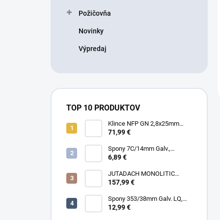
Požičovňa
Novinky
Výpredaj
TOP 10 PRODUKTOV
Klince NFP GN 2,8x25mm
RING HDG, 1000ks/box + plyn
71,99 €
Spony 7C/14mm Galv.,
10000ks/box
6,89 €
JUTADACH MONOLITIC
PROFI 160 + 2AP, 75m²/rola
157,99 €
Spony 353/38mm Galv. LQ,
5000 (11600) ks/box
12,99 €