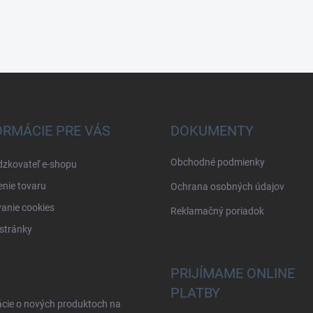
ORMÁCIE PRE VÁS
DOKUMENTY
Obchodné podmienky
dzkovateľ e-shopu
nie tovaru
Ochrana osobných údajov
anie cookies
Reklamačný poriadok
stránky
PRIJÍMAME ONLINE
PLATBY
ácie o nových produktoch na