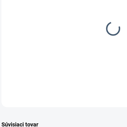
Klin
Robu
konš
DETA
Súvisiaci tovar