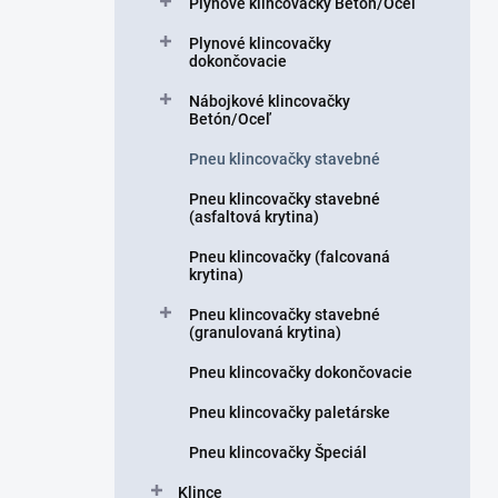
Plynové klincovačky Betón/Oceľ
e
l
Plynové klincovačky
dokončovacie
Nábojkové klincovačky
Betón/Oceľ
Pneu klincovačky stavebné
Pneu klincovačky stavebné
(asfaltová krytina)
Pneu klincovačky (falcovaná
krytina)
Pneu klincovačky stavebné
(granulovaná krytina)
Pneu klincovačky dokončovacie
Pneu klincovačky paletárske
Pneu klincovačky Špeciál
Klince