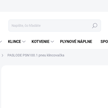
ívanie cookies
Mapa stránky
Hľadať
KLINCE
KOTVENIE
PLYNOVÉ NÁPLNE
SPO
PASLODE PSN100.1 pneu klincovačka
ZNAČKA:
PASLODE
o
od
Jedn
Z
cena