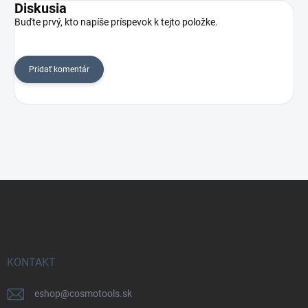
Diskusia
Buďte prvý, kto napíše príspevok k tejto položke.
Pridať komentár
Z
á
p
ä
t
i
KONTAKT
e
eshop
@
cosmotools.sk