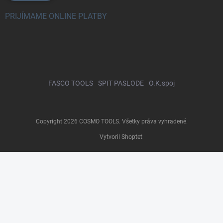
PRIJÍMAME ONLINE PLATBY
FASCO TOOLS
SPIT PASLODE
O.K.spoj
Copyright 2026
COSMO TOOLS
. Všetky práva vyhradené.
Vytvoril Shoptet