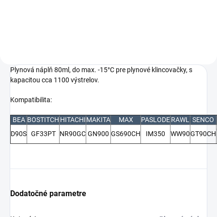
90mm)
60mm)
Plynová náplň 80ml, do max. -15°C pre plynové klincovačky, s
kapacitou cca 1100 výstrelov.
Kompatibilita:
BEA
BOSTITCH
HITACHI
MAKITA
MAX
PASLODE
RAWL
SENCO
D90S
GF33PT
NR90GC
GN900
GS690CH
IM350
WW90
GT90CH
Dodatočné parametre