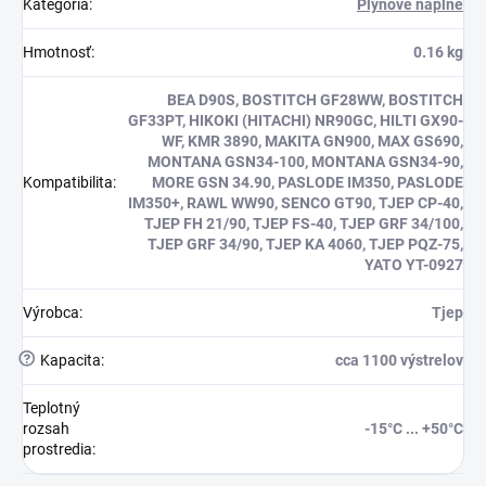
Kategória
:
Plynové náplne
Hmotnosť
:
0.16 kg
BEA D90S, BOSTITCH GF28WW, BOSTITCH
GF33PT, HIKOKI (HITACHI) NR90GC, HILTI GX90-
WF, KMR 3890, MAKITA GN900, MAX GS690,
MONTANA GSN34-100, MONTANA GSN34-90,
Kompatibilita
:
MORE GSN 34.90, PASLODE IM350, PASLODE
IM350+, RAWL WW90, SENCO GT90, TJEP CP-40,
TJEP FH 21/90, TJEP FS-40, TJEP GRF 34/100,
TJEP GRF 34/90, TJEP KA 4060, TJEP PQZ-75,
YATO YT-0927
Výrobca
:
Tjep
?
Kapacita
:
cca 1100 výstrelov
Teplotný
rozsah
-15°C ... +50°C
prostredia
: