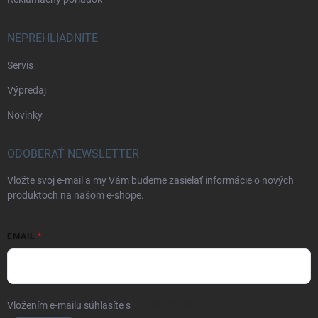
NEPREHLIADNITE
Servis
Výpredaj
Novinky
ODOBERAŤ NEWSLETTER
Vložte svoj e-mail a my Vám budeme zasielať informácie o nových
produktoch na našom e-shope.
EMAIL
Vložením e-mailu súhlasíte s
podmienkami ochrany osobných údajov