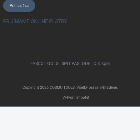
Prihlásiť sa
PRIJÍMAME ONLINE PLATBY
FASCO TOOLS
SPIT PASLODE
O.K.spoj
Copyright 2026
COSMO TOOLS
. Všetky práva vyhradené.
Vytvoril Shoptet