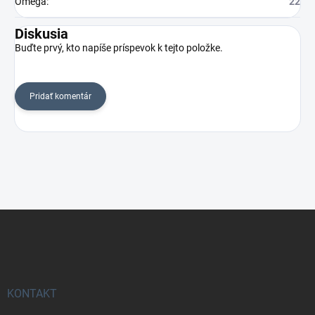
Omega
:
22
Diskusia
Buďte prvý, kto napíše príspevok k tejto položke.
Pridať komentár
Z
á
p
ä
t
i
KONTAKT
e