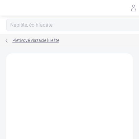
Prejsť
na
obsah
Pletivové viazacie kliešte
ZNAČKA:
RAPID