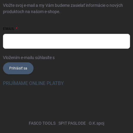
Vložte svoj e-mail a my Vám budeme zasielať informácie o nových
produktoch na našom e-shope.
EMAIL
Vložením e-mailu súhlasíte s
podmienkami ochrany osobných údajov
Prihlásiť sa
PRIJÍMAME ONLINE PLATBY
FASCO TOOLS
SPIT PASLODE
O.K.spoj