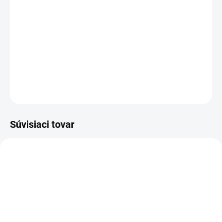
−
+
Pridať do košíka
Celokovová profi sponkovačka pre parozábrany, prišívanie látok,
kože a plátna
DETAILNÉ INFORMÁCIE
OPÝTAŤ SA
STRÁŽIŤ
Súvisiaci tovar
GALV
GALV