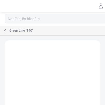
Prejsť
na
obsah
Green Line "140"
ZNAČKA:
RAPID