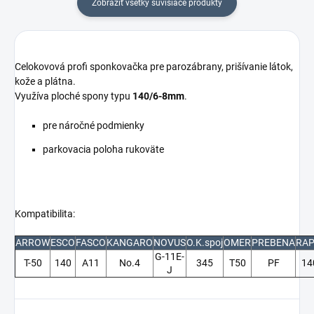
Zobraziť všetky súvisiace produkty
Celokovová profi sponkovačka pre parozábrany, prišívanie látok,
kože a plátna.
Využíva ploché spony typu
140/6-8mm
.
pre náročné podmienky
parkovacia poloha rukoväte
Kompatibilita:
ARROW
ESCO
FASCO
KANGARO
NOVUS
O.K.spoj
OMER
PREBENA
RAP
G-11E-
T-50
140
A11
No.4
345
T50
PF
14
J