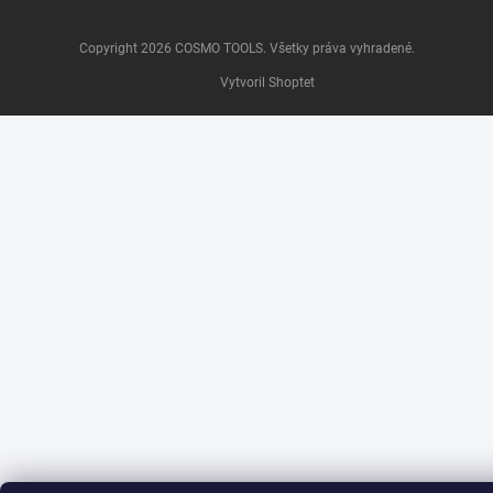
Copyright 2026
COSMO TOOLS
. Všetky práva vyhradené.
Vytvoril Shoptet