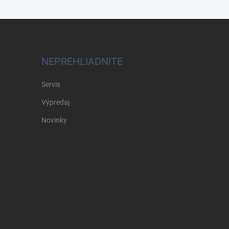
NEPREHLIADNITE
Servis
Výpredaj
Novinky