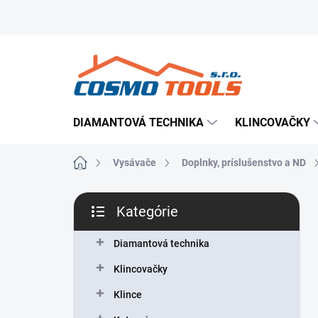
Prejsť
Prevádzkovateľ e-shopu
Doručenie tovaru
Použ
na
obsah
DIAMANTOVÁ TECHNIKA
KLINCOVAČKY
Domov
Vysávače
Doplnky, príslušenstvo a ND
B
Kategórie
o
Preskočiť
č
kategórie
n
Diamantová technika
ý
Klincovačky
p
a
Klince
n