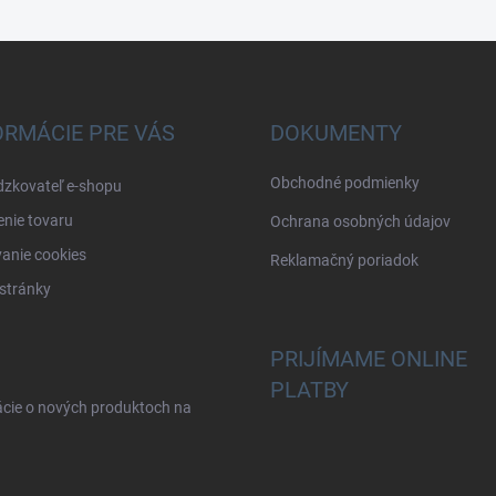
ORMÁCIE PRE VÁS
DOKUMENTY
Obchodné podmienky
dzkovateľ e-shopu
nie tovaru
Ochrana osobných údajov
anie cookies
Reklamačný poriadok
stránky
PRIJÍMAME ONLINE
PLATBY
ácie o nových produktoch na