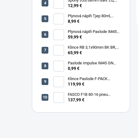
Spony 353/38mm Galv. LQ,
5000 (11600) ks/box
12,99 €
Plynová náplň Tjep 80ml,
červená
8,99 €
Plynová náplň Paslode IM45
30ml, 2ks/box
59,99 €
Klince RB 3,1x90mm BK BR,
3000ks/box
65,99 €
Paslode Impulse IM45 GN
Lithium
0,99 €
Klince Paslode F-PACK
2,8x63mm Konvex BR,
119,99 €
3750ks/box + plyn
FASCO F1B 80-16 pneu
sponkovačka
137,99 €