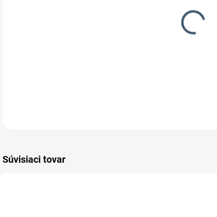
Napá
DETA
Súvisiaci tovar
620793
620795