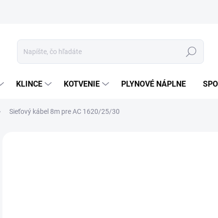
ívanie cookies
Mapa stránky
Hľadať
KLINCE
KOTVENIE
PLYNOVÉ NÁPLNE
SPO
Sieťový kábel 8m pre AC 1620/25/30
ZNAČKA:
SPIT
39
32,
Jedn
7-1
cena
MOŽ
DOR