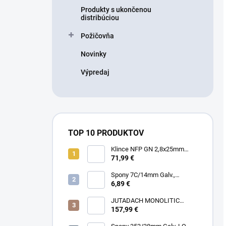
Produkty s ukončenou
distribúciou
Požičovňa
Novinky
Výpredaj
TOP 10 PRODUKTOV
Klince NFP GN 2,8x25mm
RING HDG, 1000ks/box + plyn
71,99 €
Spony 7C/14mm Galv.,
10000ks/box
6,89 €
JUTADACH MONOLITIC
PROFI 160 + 2AP, 75m²/rola
157,99 €