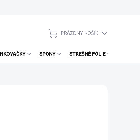
PRÁZDNY KOŠÍK
NÁKUPNÝ
KOŠÍK
NKOVAČKY
SPONY
STREŠNÉ FÓLIE
UŤAHOV
,99 €
51 € bez DPH
otková
4 DNÍ
:
NOSTI
UČENIA