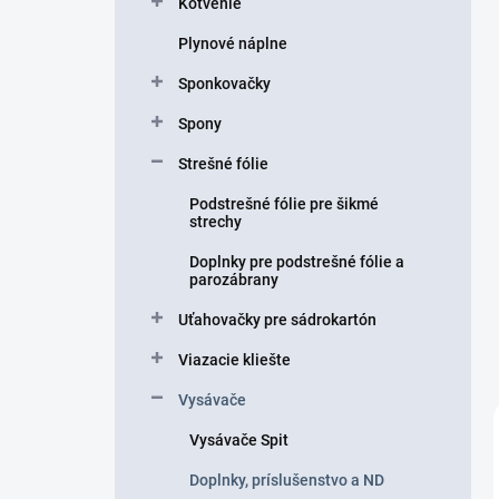
Kotvenie
e
l
Plynové náplne
Sponkovačky
Spony
Strešné fólie
Podstrešné fólie pre šikmé
strechy
Doplnky pre podstrešné fólie a
parozábrany
Uťahovačky pre sádrokartón
Viazacie kliešte
Vysávače
Vysávače Spit
Doplnky, príslušenstvo a ND