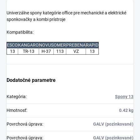
Univerzálne spony kategórie office pre mechanické a elektrické
sponkovačky a kombi prístroje
Kompatibilita:
ESCO
KANGARO
NOVUS
OMER
PREBENA
RAPID
13
TR-13
H-37
113
VZ
13
Dodatočné parametre
Kategória
:
Spony 13
Hmotnosť
:
0.42 kg
Povrchová úprava
:
GALV (pozinkované)
Povrchová úprava
:
GALV (pozinkované)