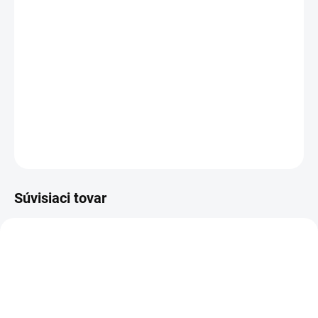
−
+
Pridať do košíka
Univerzálne spony kategórie office pre mechanické a elektrické
sponkovačky a kombi prístroje
DETAILNÉ INFORMÁCIE
OPÝTAŤ SA
STRÁŽIŤ
Súvisiaci tovar