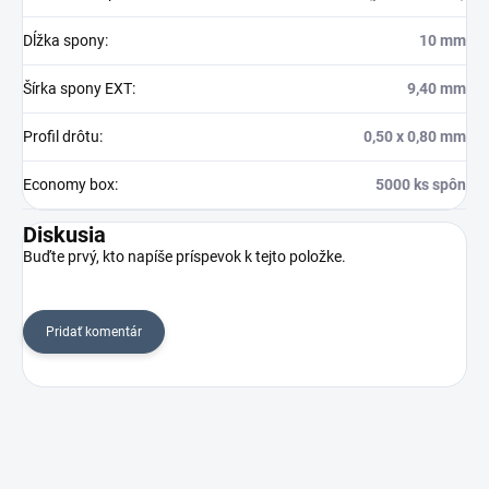
Dĺžka spony
:
10 mm
Šírka spony EXT
:
9,40 mm
Profil drôtu
:
0,50 x 0,80 mm
Economy box
:
5000 ks spôn
Diskusia
Buďte prvý, kto napíše príspevok k tejto položke.
Pridať komentár