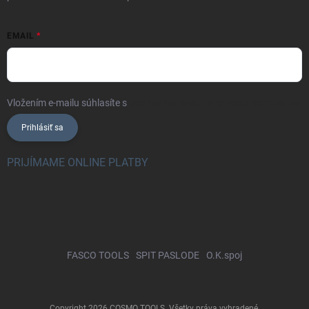
EMAIL
Vložením e-mailu súhlasíte s
podmienkami ochrany osobných údajov
Prihlásiť sa
PRIJÍMAME ONLINE PLATBY
FASCO TOOLS
SPIT PASLODE
O.K.spoj
Copyright 2026
COSMO TOOLS
. Všetky práva vyhradené.