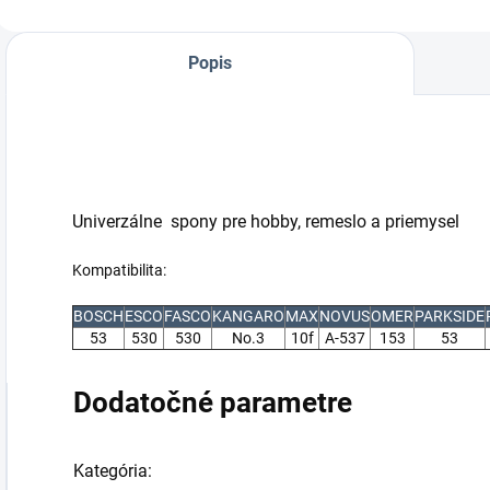
priemysel
Popis
Univerzálne spony pre hobby, remeslo a priemysel
Kompatibilita:
BOSCH
ESCO
FASCO
KANGARO
MAX
NOVUS
OMER
PARKSIDE
53
530
530
No.3
10f
A-537
153
53
Dodatočné parametre
Kategória
: