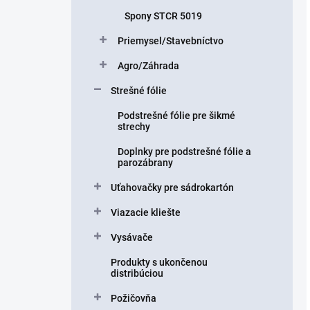
Spony STCR 5019
Priemysel/Stavebníctvo
Agro/Záhrada
Strešné fólie
Podstrešné fólie pre šikmé
strechy
Doplnky pre podstrešné fólie a
parozábrany
Uťahovačky pre sádrokartón
Viazacie kliešte
Vysávače
Produkty s ukončenou
distribúciou
Požičovňa