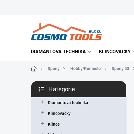
Prejsť
Prevádzkovateľ e-shopu
Doručenie tovaru
Použ
na
obsah
DIAMANTOVÁ TECHNIKA
KLINCOVAČKY
Domov
Spony
Hobby/Remeslo
Spony 53
B
Kategórie
o
Preskočiť
č
kategórie
n
Diamantová technika
ý
Klincovačky
p
a
Klince
n