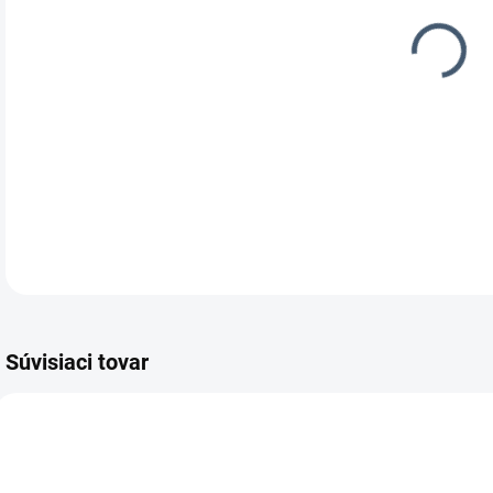
MOŽ
DOR
Univ
DETA
Súvisiaci tovar
20511050
20511250