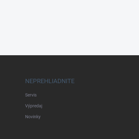
NEPREHLIADNITE
Servis
Výpredaj
Novinky