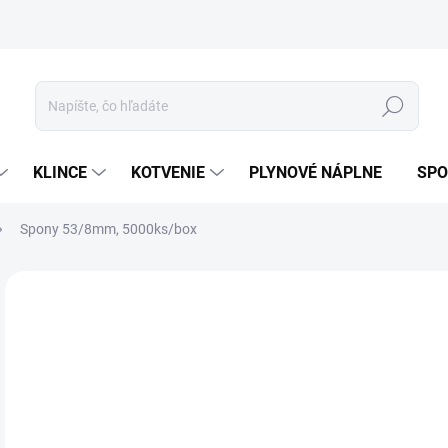
ívanie cookies
Mapa stránky
Hľadať
KLINCE
KOTVENIE
PLYNOVÉ NÁPLNE
SPO
Spony 53/8mm, 5000ks/box
ZNAČKA:
ERGO STAPLES
GALV
5,
4,8
Jedn
SK
cena