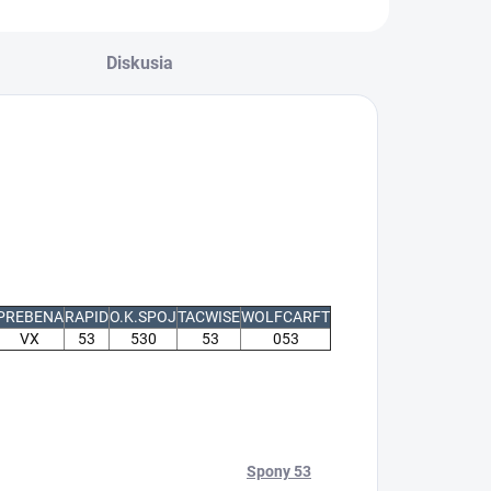
Diskusia
PREBENA
RAPID
O.K.SPOJ
TACWISE
WOLFCARFT
VX
53
530
53
053
Spony 53