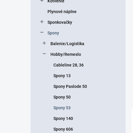
Kotvenie
e
l
Plynové náplne
Sponkovačky
Spony
Balenie/Logistika
Hobby/Remeslo
Cableline 28, 36
Spony 13
Spony Paslode 50
Spony 50
Spony 53
Spony 140
Spony 606