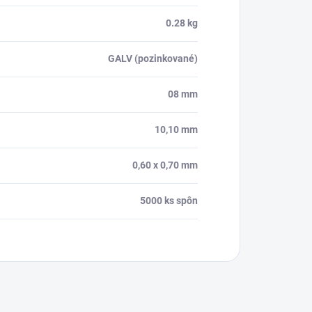
0.28 kg
GALV (pozinkované)
08 mm
10,10 mm
0,60 x 0,70 mm
5000 ks spôn