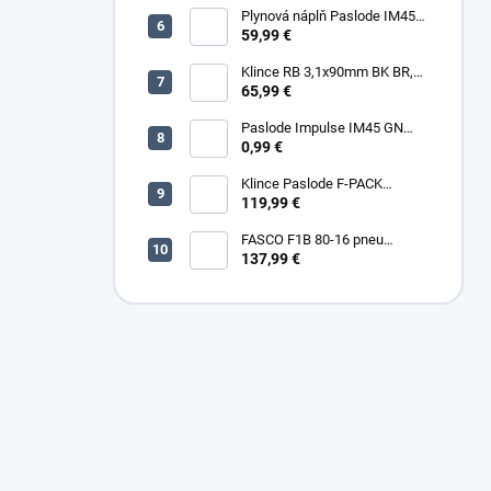
Plynová náplň Paslode IM45
30ml, 2ks/box
59,99 €
Klince RB 3,1x90mm BK BR,
3000ks/box
65,99 €
Paslode Impulse IM45 GN
Lithium
0,99 €
Klince Paslode F-PACK
2,8x63mm Konvex BR,
119,99 €
3750ks/box + plyn
FASCO F1B 80-16 pneu
sponkovačka
137,99 €