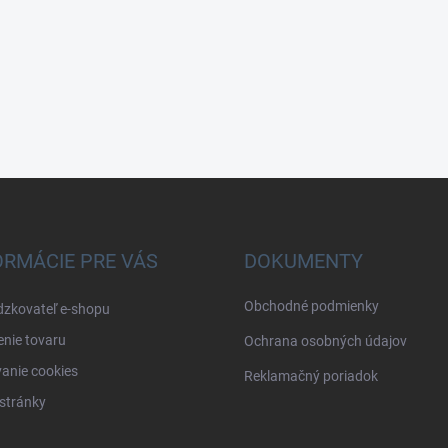
ORMÁCIE PRE VÁS
DOKUMENTY
Obchodné podmienky
dzkovateľ e-shopu
nie tovaru
Ochrana osobných údajov
anie cookies
Reklamačný poriadok
stránky