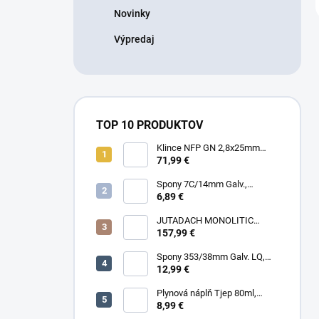
Novinky
Výpredaj
TOP 10 PRODUKTOV
Klince NFP GN 2,8x25mm
RING HDG, 1000ks/box + plyn
71,99 €
Spony 7C/14mm Galv.,
10000ks/box
6,89 €
JUTADACH MONOLITIC
PROFI 160 + 2AP, 75m²/rola
157,99 €
Spony 353/38mm Galv. LQ,
5000 (11600) ks/box
12,99 €
Plynová náplň Tjep 80ml,
červená
8,99 €