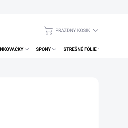
PRÁZDNY KOŠÍK
NÁKUPNÝ
KOŠÍK
NKOVAČKY
SPONY
STREŠNÉ FÓLIE
UŤAHOV
99 €
7 € bez DPH
otková
LADOM
(>5 KS)
: