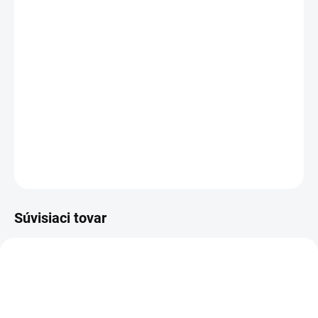
MOŽNOSTI
DORUČENIA
−
+
Pridať do košíka
Nábytkárske a stolárske spony pre pneu sponkovačky Haubold,
Fasco, Prebena
DETAILNÉ INFORMÁCIE
OPÝTAŤ SA
STRÁŽIŤ
Súvisiaci tovar