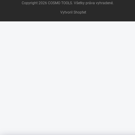
Copyright 2026
COSMO TOOLS
. Všetky práva vyhradené.
Vytvoril Shoptet