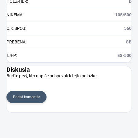
HOLZ-HER
:
D
NIKEMA
:
105/500
O.K.SPOJ
:
560
PREBENA
:
GB
TJEP
:
ES-500
Diskusia
Buďte prvý, kto napíše príspevok k tejto položke.
Pridať komentár