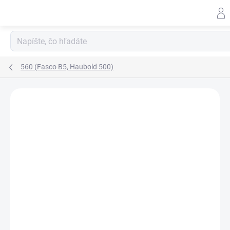
Prejsť
na
obsah
560 (Fasco B5, Haubold 500)
ZNAČKA:
ERGO STAPLES
GALV