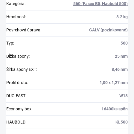
Kategória
:
560 (Fasco B5, Haubold 500)
Hmotnosť
:
8.2 kg
Povrchová úprava
:
GALV (pozinkované)
Typ
:
560
Dĺžka spony
:
25 mm
Šírka spony EXT
:
8,46 mm
Profil drôtu
:
1,00 x 1,27 mm
DUO-FAST
:
W18
Economy box
:
16400ks spôn
HAUBOLD
:
KL500