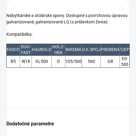
Nábytkárske a stolárske spony. Dostupné s povrchovou úpravou
galvanizované, galvanizované LQ (s prídavkom živice).
Kompatibilita:
DUO-
HOLZ-
FASCO
HAUBOLD
NIKEMA
O.K.SPOJ
PREBENA
TJEP
FAST
HER
ES-
B5
W18
KL500
D
105/500
560
GB
500
Dodatočné parametre