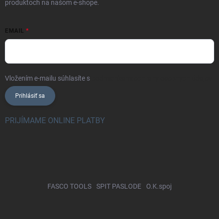
produktoch na našom e-shope.
EMAIL
Vložením e-mailu súhlasíte s
podmienkami ochrany osobných údajov
Prihlásiť sa
PRIJÍMAME ONLINE PLATBY
FASCO TOOLS
SPIT PASLODE
O.K.spoj