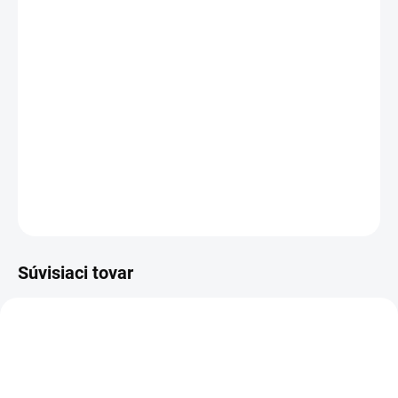
MOŽNOSTI
DORUČENIA
−
+
Pridať do košíka
Nábytkárske a stolárske spony pre pneu sponkovačky Haubold,
Fasco, Prebena
DETAILNÉ INFORMÁCIE
OPÝTAŤ SA
STRÁŽIŤ
Súvisiaci tovar