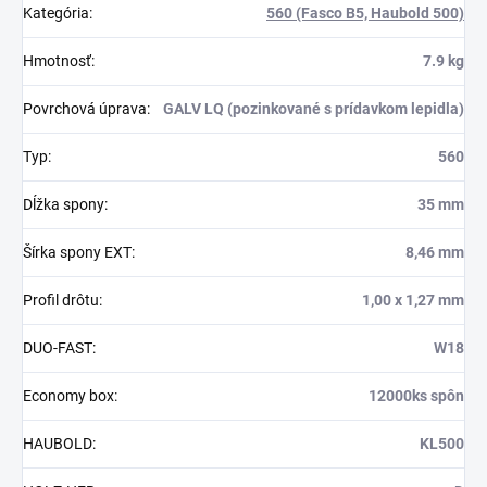
Kategória
:
560 (Fasco B5, Haubold 500)
Hmotnosť
:
7.9 kg
Povrchová úprava
:
GALV LQ (pozinkované s prídavkom lepidla)
Typ
:
560
Dĺžka spony
:
35 mm
Šírka spony EXT
:
8,46 mm
Profil drôtu
:
1,00 x 1,27 mm
DUO-FAST
:
W18
Economy box
:
12000ks spôn
HAUBOLD
:
KL500