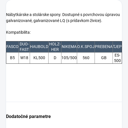
Nábytkárske a stolárske spony. Dostupné s povrchovou úpravou
galvanizované, galvanizované LQ (s prídavkom živice).
Kompatibilita:
DUO-
HOLZ-
FASCO
HAUBOLD
NIKEMA
O.K.SPOJ
PREBENA
TJEP
FAST
HER
ES-
B5
W18
KL500
D
105/500
560
GB
500
Dodatočné parametre