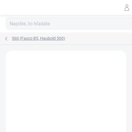
Prejsť
na
obsah
560 (Fasco B5, Haubold 500)
ZNAČKA:
ERGO STAPLES
GALV