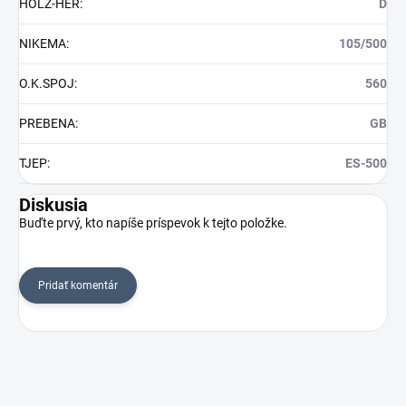
HOLZ-HER
:
D
NIKEMA
:
105/500
O.K.SPOJ
:
560
PREBENA
:
GB
TJEP
:
ES-500
Diskusia
Buďte prvý, kto napíše príspevok k tejto položke.
Pridať komentár