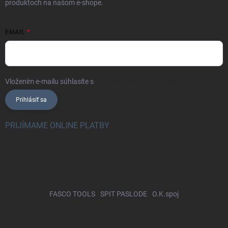
produktoch na našom e-shope.
EMAIL
Vložením e-mailu súhlasíte s
podmienkami ochrany osobných údajov
Prihlásiť sa
PRIJÍMAME ONLINE PLATBY
FASCO TOOLS
SPIT PASLODE
O.K.spoj