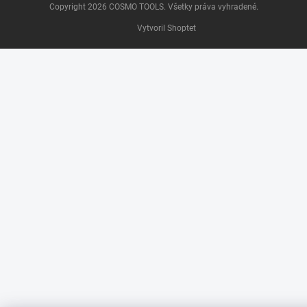
Copyright 2026
COSMO TOOLS
. Všetky práva vyhradené.
Vytvoril Shoptet