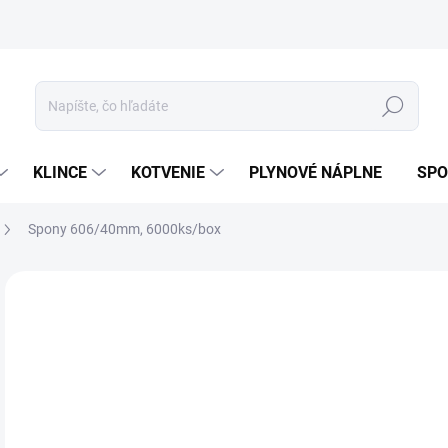
ívanie cookies
Mapa stránky
Hľadať
KLINCE
KOTVENIE
PLYNOVÉ NÁPLNE
SPO
Spony 606/40mm, 6000ks/box
ZNAČKA:
O.K.SPOJ
GALV
15
13 
Jedn
SK
cena