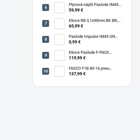
Plynová náplň Paslode IM45
30ml, 2ks/box
59,99 €
Klince RB 3,1x90mm BK BR,
3000ks/box
65,99 €
Paslode Impulse IM45 GN
Lithium
0,99 €
Klince Paslode F-PACK
2,8x63mm Konvex BR,
119,99 €
3750ks/box + plyn
FASCO F1B 80-16 pneu
sponkovačka
137,99 €