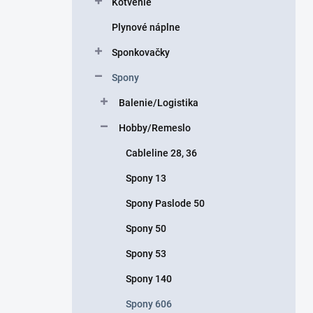
Kotvenie
e
l
Plynové náplne
Sponkovačky
Spony
Balenie/Logistika
Hobby/Remeslo
Cableline 28, 36
Spony 13
Spony Paslode 50
Spony 50
Spony 53
Spony 140
Spony 606