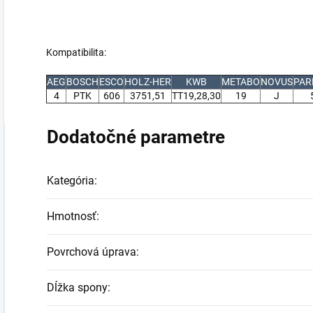
Kompatibilita:
AEG
BOSCH
ESCO
HOLZ-HER
KWB
METABO
NOVUS
PAR
4
PTK
606
3751,51
TT19,28,30
19
J
Dodatočné parametre
Kategória
:
Hmotnosť
:
Povrchová úprava
:
Dĺžka spony
: