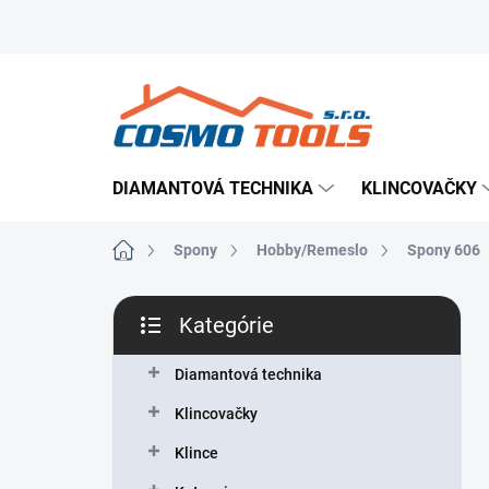
Prejsť
Prevádzkovateľ e-shopu
Doručenie tovaru
Použ
na
obsah
DIAMANTOVÁ TECHNIKA
KLINCOVAČKY
Domov
Spony
Hobby/Remeslo
Spony 606
B
Kategórie
o
Preskočiť
č
kategórie
n
Diamantová technika
ý
Klincovačky
p
a
Klince
n