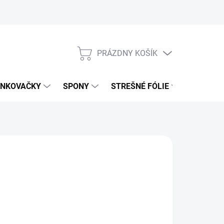
PRÁZDNY KOŠÍK
NÁKUPNÝ
KOŠÍK
NKOVAČKY
SPONY
STREŠNÉ FÓLIE
UŤAHOV
,99 €
€ bez DPH
otková
LADOM
(1 KS)
: