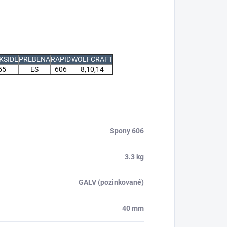
KSIDE
PREBENA
RAPID
WOLFCRAFT
55
ES
606
8,10,14
Spony 606
3.3 kg
GALV (pozinkované)
40 mm