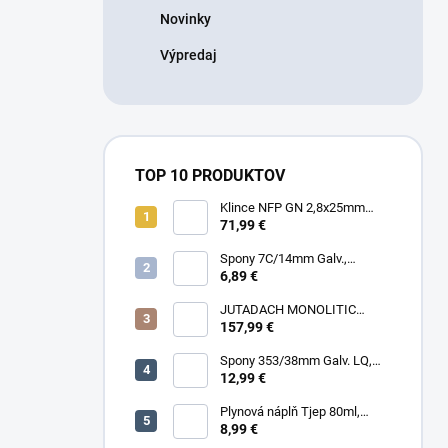
Novinky
Výpredaj
TOP 10 PRODUKTOV
Klince NFP GN 2,8x25mm
RING HDG, 1000ks/box + plyn
71,99 €
Spony 7C/14mm Galv.,
10000ks/box
6,89 €
JUTADACH MONOLITIC
PROFI 160 + 2AP, 75m²/rola
157,99 €
Spony 353/38mm Galv. LQ,
5000 (11600) ks/box
12,99 €
Plynová náplň Tjep 80ml,
červená
8,99 €