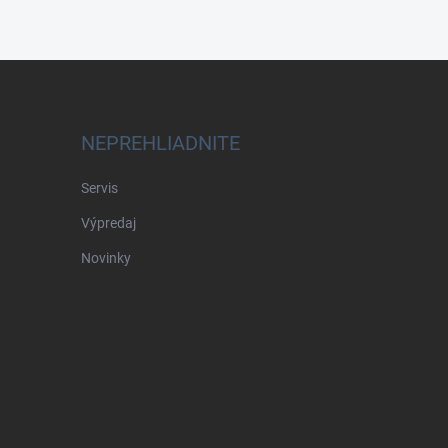
NEPREHLIADNITE
Servis
Výpredaj
Novinky