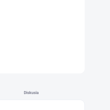
NOSTI
UČENIA
−
+
Pridať do košíka
y pre stolárov a nábytkárov, dekoračné práce a hobby
ILNÉ INFORMÁCIE
OPÝTAŤ SA
STRÁŽIŤ
Diskusia