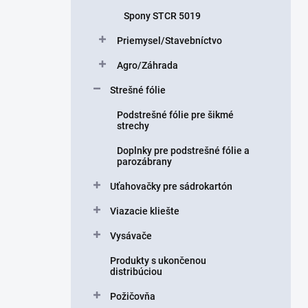
Spony STCR 5019
Priemysel/Stavebníctvo
Agro/Záhrada
Strešné fólie
Podstrešné fólie pre šikmé
strechy
Doplnky pre podstrešné fólie a
parozábrany
Uťahovačky pre sádrokartón
Viazacie kliešte
Vysávače
Produkty s ukončenou
distribúciou
Požičovňa