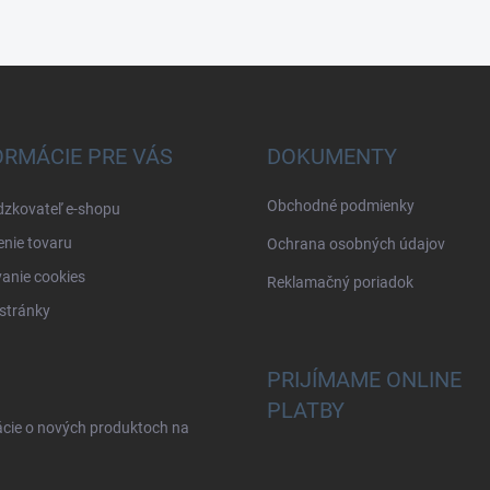
ORMÁCIE PRE VÁS
DOKUMENTY
Obchodné podmienky
dzkovateľ e-shopu
nie tovaru
Ochrana osobných údajov
anie cookies
Reklamačný poriadok
stránky
PRIJÍMAME ONLINE
PLATBY
ácie o nových produktoch na