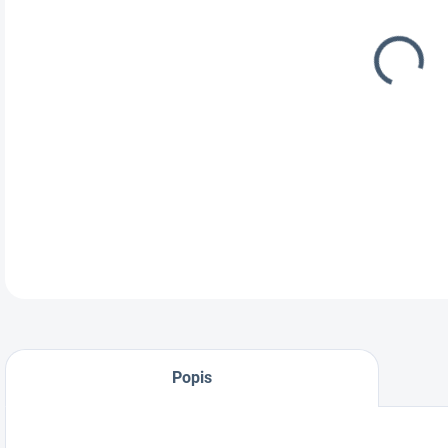
MOŽ
DOR
Spon
DETA
Popis