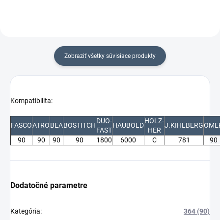
Zobraziť všetky súvisiace produkty
Kompatibilita:
DUO-
HOLZ-
FASCO
ATRO
BEA
BOSTITCH
HAUBOLD
J.KIHLBERG
OME
FAST
HER
90
90
90
90
1800
6000
C
781
90
Dodatočné parametre
Kategória
:
364 (90)