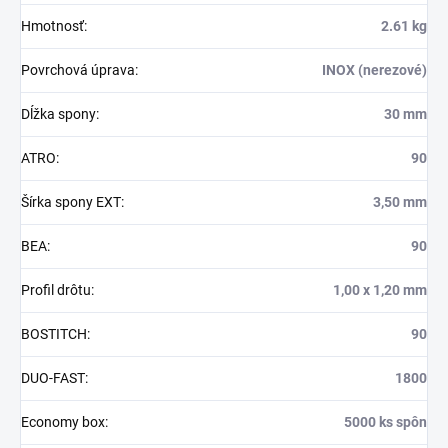
Hmotnosť
:
2.61 kg
Povrchová úprava
:
INOX (nerezové)
Dĺžka spony
:
30 mm
ATRO
:
90
Šírka spony EXT
:
3,50 mm
BEA
:
90
Profil drôtu
:
1,00 x 1,20 mm
BOSTITCH
:
90
DUO-FAST
:
1800
Economy box
:
5000 ks spôn