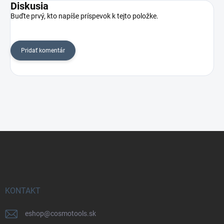
Diskusia
Buďte prvý, kto napíše príspevok k tejto položke.
Pridať komentár
Z
á
p
ä
t
i
KONTAKT
e
eshop
@
cosmotools.sk