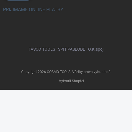
PRIJÍMAME ONLINE PLATBY
FASCO TOOLS
SPIT PASLODE
O.K.spoj
Copyright 2026
COSMO TOOLS
. Všetky práva vyhradené.
Vytvoril Shoptet