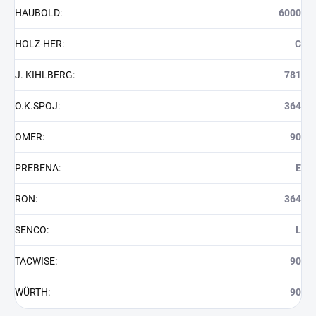
HAUBOLD
:
6000
HOLZ-HER
:
C
J. KIHLBERG
:
781
O.K.SPOJ
:
364
OMER
:
90
PREBENA
:
E
RON
:
364
SENCO
:
L
TACWISE
:
90
WÜRTH
:
90