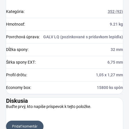
Kategória
:
352 (92)
Hmotnosť
:
9.21 kg
Povrchová úprava
:
GALV LQ (pozinkované s prídavkom lepidla)
Dĺžka spony
:
32 mm
Šírka spony EXT
:
6,75 mm
Profil drôtu
:
1,05 x 1,27 mm
Economy box
:
15800 ks spôn
Diskusia
Buďte prvý, kto napíše príspevok k tejto položke.
Pridať komentár