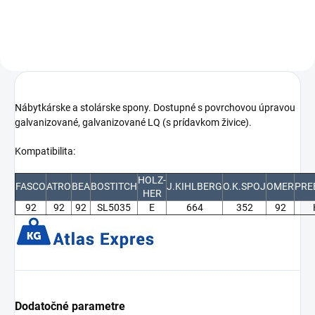
Nábytkárske a stolárske spony. Dostupné s povrchovou úpravou
galvanizované, galvanizované LQ (s prídavkom živice).
Kompatibilita:
HOLZ-
FASCO
ATRO
BEA
BOSTITCH
J.KIHLBERG
O.K.SPOJ
OMER
PRE
HER
92
92
92
SL5035
E
664
352
92
Dodatočné parametre