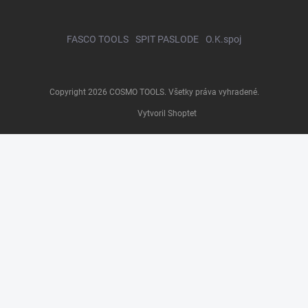
FASCO TOOLS
SPIT PASLODE
O.K.spoj
Copyright 2026
COSMO TOOLS
. Všetky práva vyhradené.
Vytvoril Shoptet