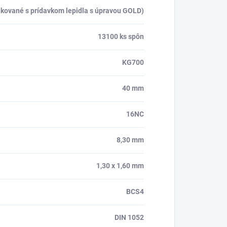
kované s prídavkom lepidla s úpravou GOLD)
13100 ks spôn
KG700
40 mm
16NC
8,30 mm
1,30 x 1,60 mm
BCS4
DIN 1052