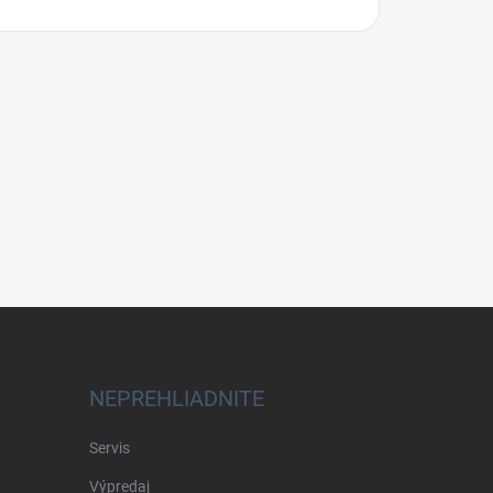
NEPREHLIADNITE
Servis
Výpredaj