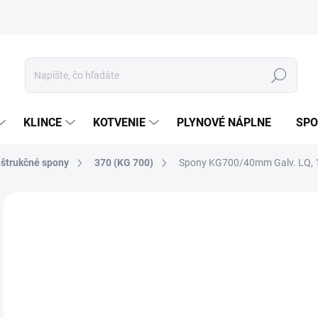
ívanie cookies
Mapa stránky
Hľadať
KLINCE
KOTVENIE
PLYNOVÉ NÁPLNE
SPO
štrukčné spony
370 (KG 700)
Spony KG700/40mm Galv. LQ, 
ZNAČKA:
ERGO STAPLES
GALV
63
52,
Jedn
5-1
cena