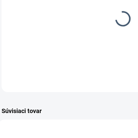
MOŽ
DOR
Konš
pneu
Súvisiaci tovar
574512-K-N
503748