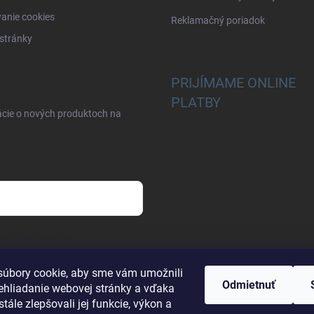
anie cookies
Reklamačný poriadok
stránky
PRIJÍMAME ONLINE
PLATBY
ácie o nových produktoch na
osobných údajov
úbory cookie, aby sme vám umožnili
Odmietnuť
ehliadanie webovej stránky a vďaka
tále zlepšovali jej funkcie, výkon a
FASCO TOOLS
SPIT PASLODE
O.K.spoj