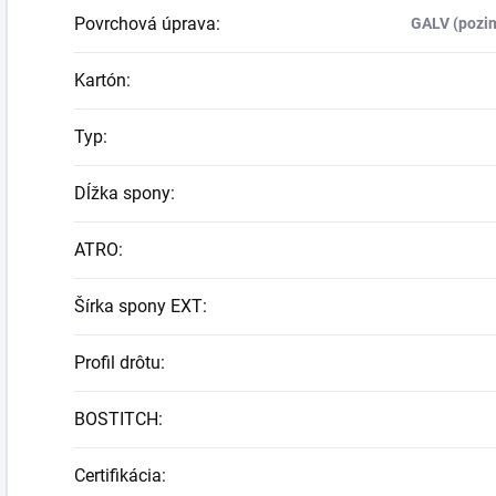
Povrchová úprava
:
GALV (pozin
Kartón
:
Typ
:
Dĺžka spony
:
ATRO
:
Šírka spony EXT
:
Profil drôtu
:
BOSTITCH
:
Certifikácia
: