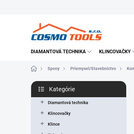
Prejsť
Prevádzkovateľ e-shopu
Doručenie tovaru
Použ
na
obsah
DIAMANTOVÁ TECHNIKA
KLINCOVAČKY
Domov
Spony
Priemysel/Stavebníctvo
Kon
B
Kategórie
o
Preskočiť
č
kategórie
n
Diamantová technika
ý
Klincovačky
p
a
Klince
n