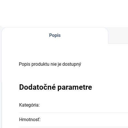
sponkovačka.
s
75mm
Spony KG700/32-
S
64mm
Popis
Popis produktu nie je dostupný
Dodatočné parametre
Kategória
:
Hmotnosť
: