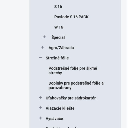
S 16
Paslode S 16 PACK
W 16
Špeciál
Agro/Záhrada
Strešné fólie
Podstrešné fólie pre šikmé
strechy
Doplnky pre podstrešné fólie a
parozábrany
Uťahovačky pre sádrokartón
Viazacie kliešte
Vysávače