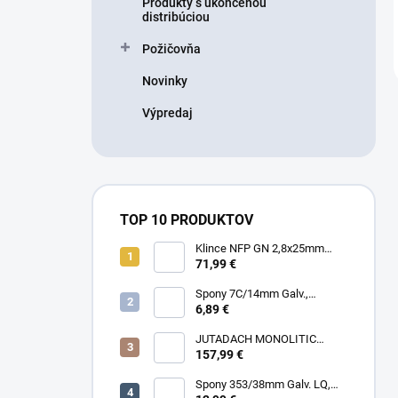
Produkty s ukončenou
distribúciou
Požičovňa
Novinky
Výpredaj
TOP 10 PRODUKTOV
Klince NFP GN 2,8x25mm
RING HDG, 1000ks/box + plyn
71,99 €
Spony 7C/14mm Galv.,
10000ks/box
6,89 €
JUTADACH MONOLITIC
PROFI 160 + 2AP, 75m²/rola
157,99 €
Spony 353/38mm Galv. LQ,