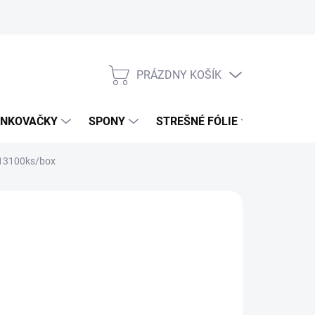
PRÁZDNY KOŠÍK
NÁKUPNÝ
KOŠÍK
NKOVAČKY
SPONY
STREŠNÉ FÓLIE
UŤAHOV
13100ks/box
,99 €
02 € bez DPH
otková
0 DNÍ
: