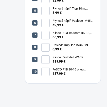
5000 (11600) ks/box
12,99 €
Plynová náplň Tjep 80ml,
červená
8,99 €
Plynová náplň Paslode IM45
30ml, 2ks/box
59,99 €
Klince RB 3,1x90mm BK BR,
3000ks/box
65,99 €
Paslode Impulse IM45 GN
Lithium
0,99 €
Klince Paslode F-PACK
2,8x63mm Konvex BR,
119,99 €
3750ks/box + plyn
FASCO F1B 80-16 pneu
sponkovačka
137,99 €