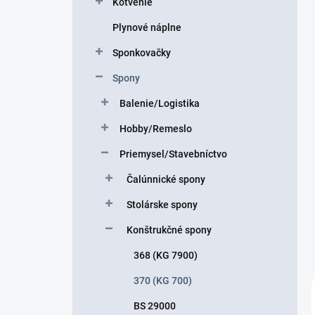
Kotvenie
e
l
Plynové náplne
Sponkovačky
Spony
Balenie/Logistika
Hobby/Remeslo
Priemysel/Stavebníctvo
Čalúnnické spony
Stolárske spony
Konštrukčné spony
368 (KG 7900)
370 (KG 700)
BS 29000