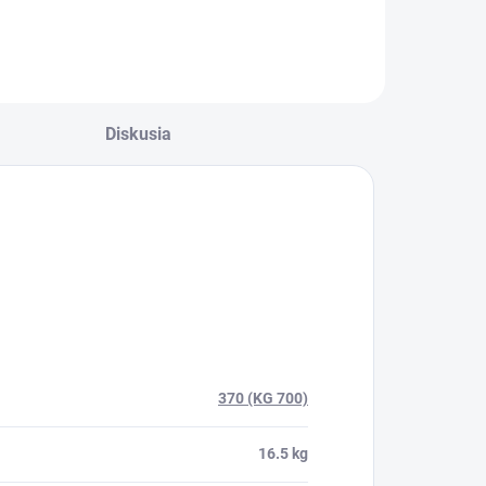
ponkovačka.
pony KG700/18-
55mm
Diskusia
370 (KG 700)
16.5 kg