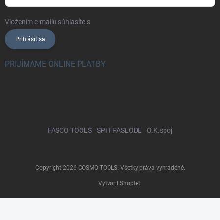
Vložením e-mailu súhlasíte s
podmienkami ochrany osobných údajov
Prihlásiť sa
PRIJÍMAME ONLINE PLATBY
FASCO TOOLS
SPIT PASLODE
O.K.spoj
Copyright 2026
COSMO TOOLS
. Všetky práva vyhradené.
Vytvoril Shoptet