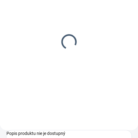
SKLADOM
5-10 DNÍ
(1 KS)
HAUBOLD PN775 XII
HAUBOLD PN765 pneu
pneu sponkovačka
sponkovačka
799,90 €
419,90 €
od
650,33 € bez DPH
od 341,38 € bez DPH
Do košíka
Detail
Výkonná pneumatická
Výkonná pneumatická
konštrukčná sponkovačka. Spony
konštrukčná sponkovačka. Spony
KG700/30-75mm
KG700/32-64mm
Popis produktu nie je dostupný