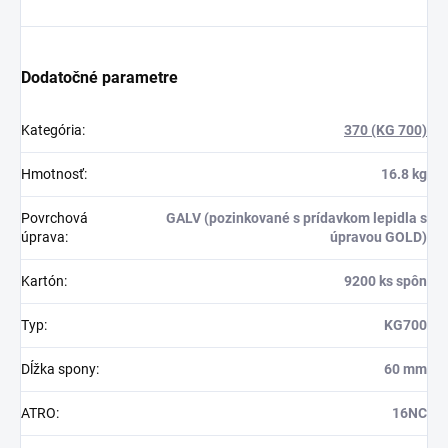
Dodatočné parametre
Kategória
:
370 (KG 700)
Hmotnosť
:
16.8 kg
Povrchová
GALV (pozinkované s prídavkom lepidla s
úprava
:
úpravou GOLD)
Kartón
:
9200 ks spôn
Typ
:
KG700
Dĺžka spony
:
60 mm
ATRO
:
16NC