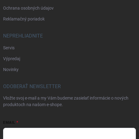
Ochrana osobných údajov
Reklamačný poriadok
NEPREHLIADNITE
Servis
Výpredaj
Novinky
ODOBERAŤ NEWSLETTER
Vložte svoj e-mail a my Vám budeme zasielať informácie o nových
produktoch na našom e-shope.
EMAIL