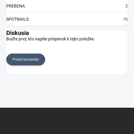
PREBENA
:
Z
SPOTNAILS
:
76
Diskusia
Buďte prvý, kto napíše príspevok k tejto položke.
Pridať komentár
Z
á
p
ä