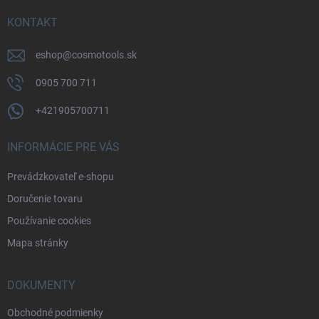
t
i
KONTAKT
e
eshop
@
cosmotools.sk
0905 700 711
+421905700711
INFORMÁCIE PRE VÁS
Prevádzkovateľ e-shopu
Doručenie tovaru
Používanie cookies
Mapa stránky
DOKUMENTY
Obchodné podmienky