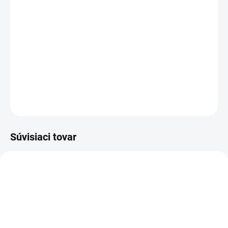
MOŽNOSTI
DORUČENIA
−
+
Pridať do košíka
Konštrukčné a stavebné (HD) spony pre priemyselné pneumatické
sponkovačky
OPÝTAŤ SA
STRÁŽIŤ
Súvisiaci tovar
ZADARMO
ZADARM