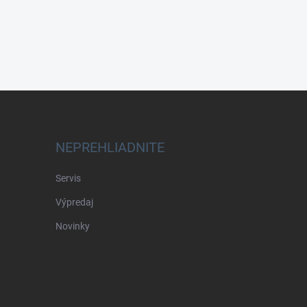
NEPREHLIADNITE
Servis
Výpredaj
Novinky