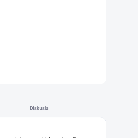
UČENIA
−
+
Pridať do košíka
trukčné a stavebné (HD) spony pre priemyselné
matické sponkovačky
ILNÉ INFORMÁCIE
OPÝTAŤ SA
STRÁŽIŤ
Diskusia