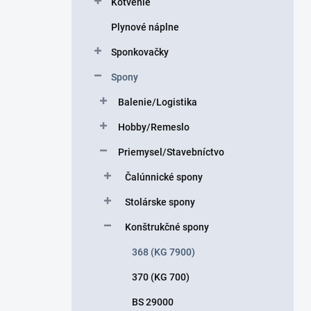
Kotvenie
e
l
Plynové náplne
Sponkovačky
Spony
Balenie/Logistika
Hobby/Remeslo
Priemysel/Stavebníctvo
Čalúnnické spony
Stolárske spony
Konštrukčné spony
368 (KG 7900)
370 (KG 700)
BS 29000