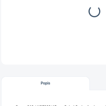
DOR
Konš
pneu
DETA
Popis