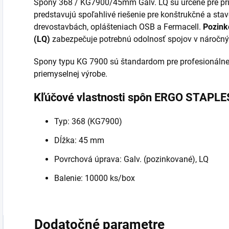
Spony 368 / KG7900/45mm Galv. LQ sú určené pre p
predstavujú spoľahlivé riešenie pre konštrukčné a stav
drevostavbách, oplášteniach OSB a Fermacell.
Pozink
(LQ)
zabezpečuje potrebnú odolnosť spojov v náročn
Spony typu KG 7900 sú štandardom pre profesionálne
priemyselnej výrobe.
Kľúčové vlastnosti spôn ERGO STAPLE
Typ: 368 (KG7900)
Dĺžka: 45 mm
Povrchová úprava: Galv. (pozinkované), LQ
Balenie: 10000 ks/box
Dodatočné parametre