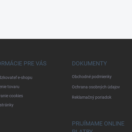
ORMÁCIE PRE VÁS
DOKUMENTY
Obchodné podmienky
dzkovateľ e-shopu
nie tovaru
Ochrana osobných údajov
anie cookies
Reklamačný poriadok
stránky
PRIJÍMAME ONLINE
PLATBY