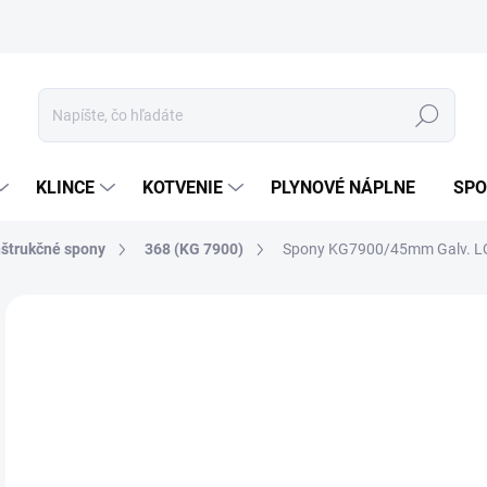
ívanie cookies
Mapa stránky
Hľadať
KLINCE
KOTVENIE
PLYNOVÉ NÁPLNE
SPO
štrukčné spony
368 (KG 7900)
Spony KG7900/45mm Galv. L
ZNAČKA:
ERGO STAPLES
72
59,
Jedn
7,30
cena
5-1
MOŽ