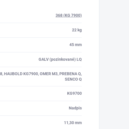
368 (KG 7900)
22 kg
45 mm
GALV (pozinkované) LQ
68, HAUBOLD KG7900, OMER M3, PREBENA Q,
SENCO Q
KG9700
Nadpis
11,30 mm