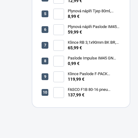
5000 (11600) ks/box
12,99 €
Plynová náplň Tjep 80ml,
červená
8,99 €
Plynová náplň Paslode IM45
30ml, 2ks/box
59,99 €
Klince RB 3,1x90mm BK BR,
3000ks/box
65,99 €
Paslode Impulse IM45 GN
Lithium
0,99 €
Klince Paslode F-PACK
2,8x63mm Konvex BR,
119,99 €
3750ks/box + plyn
FASCO F1B 80-16 pneu
sponkovačka
137,99 €