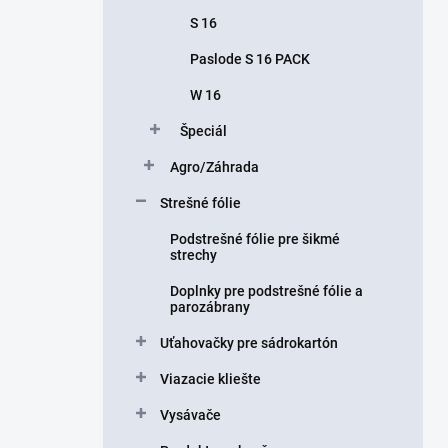
S 16
Paslode S 16 PACK
W 16
Špeciál
Agro/Záhrada
Strešné fólie
Podstrešné fólie pre šikmé
strechy
Doplnky pre podstrešné fólie a
parozábrany
Uťahovačky pre sádrokartón
Viazacie kliešte
Vysávače