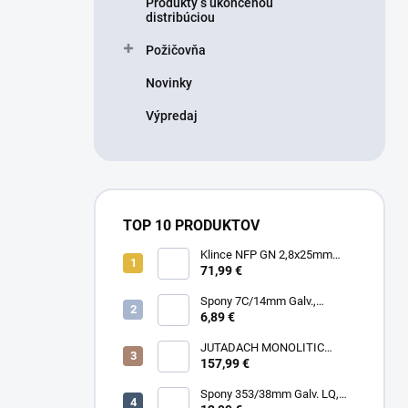
Produkty s ukončenou
distribúciou
Požičovňa
Novinky
Výpredaj
TOP 10 PRODUKTOV
Klince NFP GN 2,8x25mm
RING HDG, 1000ks/box + plyn
71,99 €
Spony 7C/14mm Galv.,
10000ks/box
6,89 €
JUTADACH MONOLITIC
PROFI 160 + 2AP, 75m²/rola
157,99 €
Spony 353/38mm Galv. LQ,