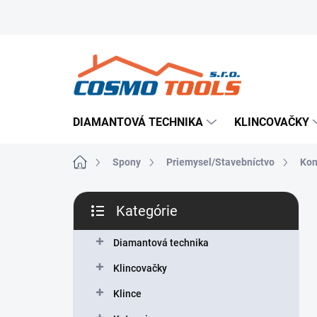
Prejsť
Prevádzkovateľ e-shopu
Doručenie tovaru
Použ
na
obsah
DIAMANTOVÁ TECHNIKA
KLINCOVAČKY
Domov
Spony
Priemysel/Stavebníctvo
Kon
B
Kategórie
o
Preskočiť
č
kategórie
n
Diamantová technika
ý
Klincovačky
p
a
Klince
n