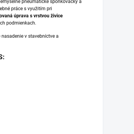
riemyselné pneumatické sponkovačky a
ebné práce s využitím pri
ovaná úprava s vrstvou živice
ých podmienkach.
 nasadenie v stavebníctve a
S: