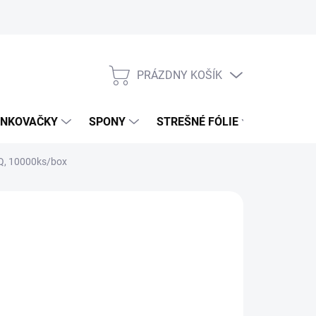
PRÁZDNY KOŠÍK
NÁKUPNÝ
KOŠÍK
NKOVAČKY
SPONY
STREŠNÉ FÓLIE
UŤAHOV
Q, 10000ks/box
,99 €
34 € bez DPH
otková
 € / 1000 ks
:
0 DNÍ
NOSTI