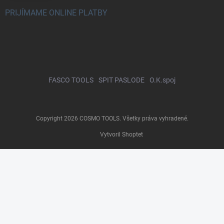
PRIJÍMAME ONLINE PLATBY
FASCO TOOLS
SPIT PASLODE
O.K.spoj
Copyright 2026
COSMO TOOLS
. Všetky práva vyhradené.
Vytvoril Shoptet