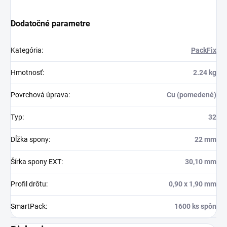
Dodatočné parametre
Kategória
:
PackFix
Hmotnosť
:
2.24 kg
Povrchová úprava
:
Cu (pomedené)
Typ
:
32
Dĺžka spony
:
22 mm
Šírka spony EXT
:
30,10 mm
Profil drôtu
:
0,90 x 1,90 mm
SmartPack
:
1600 ks spôn