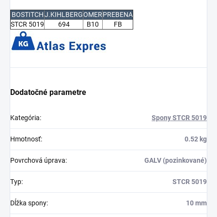
BOSTITCH
J.KIHLBERG
OMER
PREBENA
STCR 5019
694
B10
FB
Dodatočné parametre
Kategória
:
Spony STCR 5019
Hmotnosť
:
0.52 kg
Povrchová úprava
:
GALV (pozinkované)
Typ
:
STCR 5019
Dĺžka spony
:
10 mm