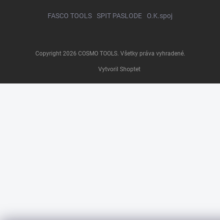
FASCO TOOLS
SPIT PASLODE
O.K.spoj
Copyright 2026
COSMO TOOLS
. Všetky práva vyhradené.
Vytvoril Shoptet