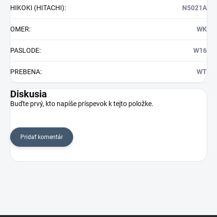
HIKOKI (HITACHI)
:
N5021A
OMER
:
WK
PASLODE
:
W16
PREBENA
:
WT
Diskusia
Buďte prvý, kto napíše príspevok k tejto položke.
Pridať komentár