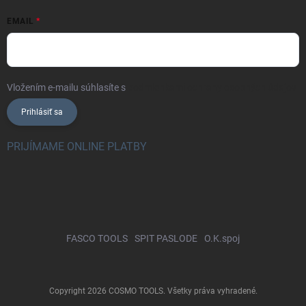
EMAIL
Vložením e-mailu súhlasíte s
podmienkami ochrany osobných údajov
Prihlásiť sa
PRIJÍMAME ONLINE PLATBY
FASCO TOOLS
SPIT PASLODE
O.K.spoj
Copyright 2026
COSMO TOOLS
. Všetky práva vyhradené.