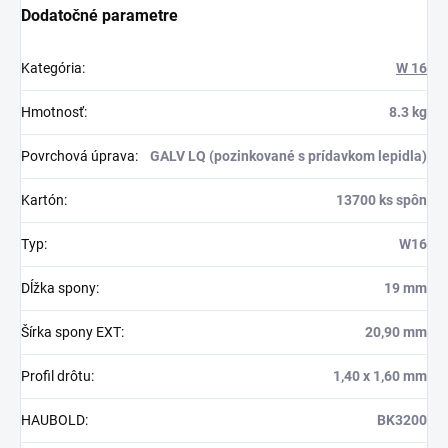
Dodatočné parametre
Kategória
:
W 16
Hmotnosť
:
8.3 kg
Povrchová úprava
:
GALV LQ (pozinkované s prídavkom lepidla)
Kartón
:
13700 ks spôn
Typ
:
W16
Dĺžka spony
:
19 mm
Šírka spony EXT
:
20,90 mm
Profil drôtu
:
1,40 x 1,60 mm
HAUBOLD
:
BK3200