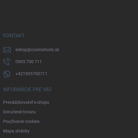
Z
á
p
ä
t
i
KONTAKT
e
eshop
@
cosmotools.sk
0905 700 711
+421905700711
INFORMÁCIE PRE VÁS
Prevádzkovateľ e-shopu
Doručenie tovaru
Používanie cookies
Mapa stránky