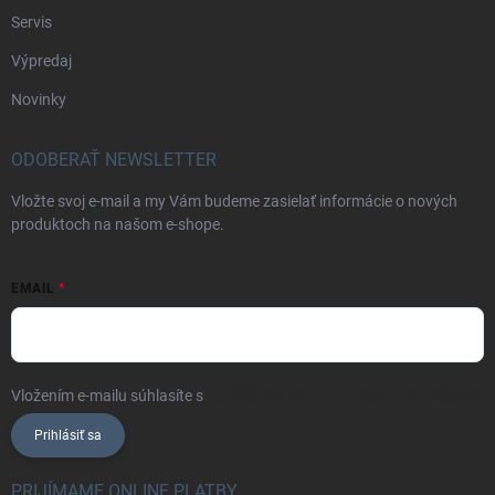
Servis
Výpredaj
Novinky
ODOBERAŤ NEWSLETTER
Vložte svoj e-mail a my Vám budeme zasielať informácie o nových
produktoch na našom e-shope.
EMAIL
Vložením e-mailu súhlasíte s
podmienkami ochrany osobných údajov
Prihlásiť sa
PRIJÍMAME ONLINE PLATBY