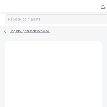
Prejsť
na
obsah
Doplnky, príslušenstvo a ND