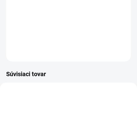
−
+
Pridať do košíka
Uhlíkové kefy - sada 2ks
DETAILNÉ INFORMÁCIE
OPÝTAŤ SA
STRÁŽIŤ
Súvisiaci tovar