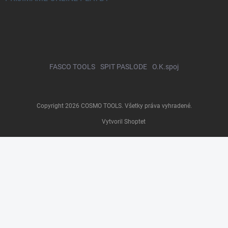
FASCO TOOLS
SPIT PASLODE
O.K.spoj
Copyright 2026
COSMO TOOLS
. Všetky práva vyhradené.
Vytvoril Shoptet