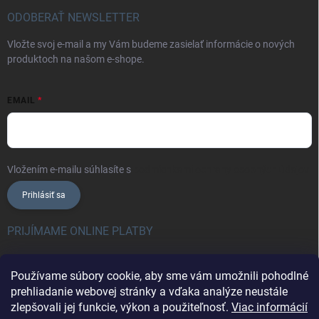
ODOBERAŤ NEWSLETTER
Vložte svoj e-mail a my Vám budeme zasielať informácie o nových
produktoch na našom e-shope.
EMAIL
Vložením e-mailu súhlasíte s
podmienkami ochrany osobných údajov
Prihlásiť sa
PRIJÍMAME ONLINE PLATBY
Používame súbory cookie, aby sme vám umožnili pohodlné
prehliadanie webovej stránky a vďaka analýze neustále
zlepšovali jej funkcie, výkon a použiteľnosť.
Viac informácií