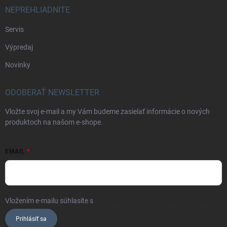
NEPREHLIADNITE
Servis
Výpredaj
Novinky
ODOBERAŤ NEWSLETTER
Vložte svoj e-mail a my Vám budeme zasielať informácie o nových
produktoch na našom e-shope.
EMAIL
Vložením e-mailu súhlasíte s
podmienkami ochrany osobných údajov
Prihlásiť sa