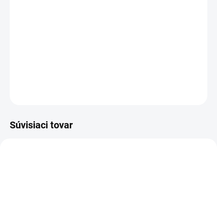
−
+
Pridať do košíka
Sada príslušenstva pre vysávače SPIT série AC 1600
DETAILNÉ INFORMÁCIE
OPÝTAŤ SA
STRÁŽIŤ
Súvisiaci tovar