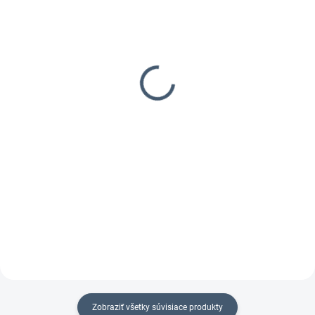
5-10 DNÍ
5-10 DNÍ
Spit AC1625
Spit AC1630 P
bezvreckový vysávač
bezvreckový vysávač
1 079,99 €
1 195,90 €
878,04 € bez DPH
972,28 € bez DPH
Do košíka
Do košíka
Profesionálny bezvreckový
Profesionálny bezvreckový
vysávač na suché a mokré
vysávač na suché a mokré
vysávanie
vysávanie
Zobraziť všetky súvisiace produkty