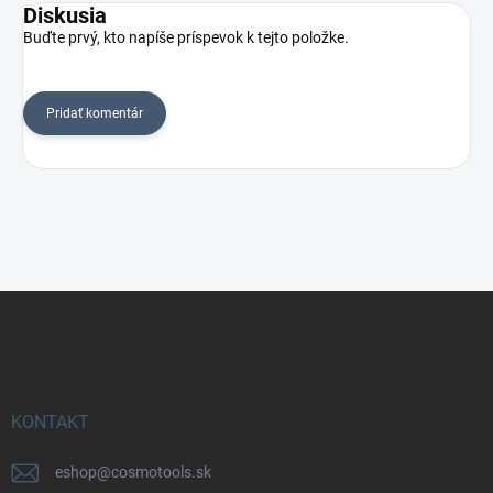
Diskusia
Buďte prvý, kto napíše príspevok k tejto položke.
Pridať komentár
Z
á
p
ä
t
i
KONTAKT
e
eshop
@
cosmotools.sk