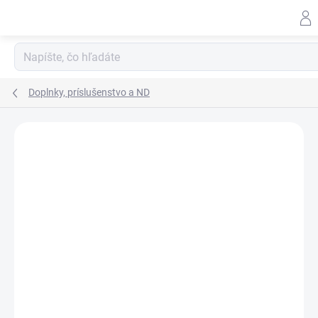
Prejsť
na
obsah
Doplnky, príslušenstvo a ND
ZNAČKA:
SPIT