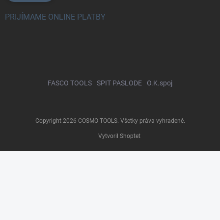
PRIJÍMAME ONLINE PLATBY
FASCO TOOLS
SPIT PASLODE
O.K.spoj
Copyright 2026
COSMO TOOLS
. Všetky práva vyhradené.
Vytvoril Shoptet